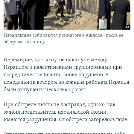
СПОРТ
БЛОГИ
АРХИВ РАДИОПРОГРАММЫ
МИР
ГОЛОСА
ЧИТАЕМ ПРЕССУ
Все сайты РСЕ/РС
Израильтяне собираются у синагоге в Ашдоде - после ее
обстрела в пятницу
Перемирие, достигнутое накануне между
Израилем и палестинскими группировками при
посредничестве Египта, вновь нарушено. В
понедельник вечером по южным районам Израиля
были выпущены несколько ракет.
При обстреле никто не пострадал, однако, как
заявил представитель израильской армии,
имеются разрушения. От обстрела загорелось поле.