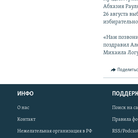
СПОРТ
БЛОГИ
АРХИВ РАДИОПРОГРАММЫ
Абхазия Раул
МИР
ГОЛОСА
26 августа в
избирательно
ЧИТАЕМ ПРЕССУ
«Нам позвони
поздравил Але
Михаила Логуа
Поделить
ИНФО
ПОДДЕР
О нас
Поиск на с
Контакт
Правила ф
ПРИСОЕДИНЯЙТЕСЬ!
Нежелательная организация в РФ
RSS/Podcas