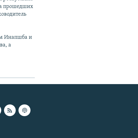
на прошедших
ководитель
ам Инапшба и
ва, а