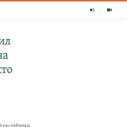
ил
на
кто
й республики