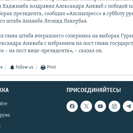
я Хаджимба поздравил Александра Анкваб с победой 
ыборах президента, сообщил «Апсныпресс» в субботу ру
го штаба Анкваба Леонид Лакербая.
л глава штаба вчерашнего соперника на выборах Гур
ксандра Анкваба с избранием на пост главы государст
 – на пост вице-президента», – сказал он.
ся
Follow us
Print
ЖКА
ПРИСОЕДИНЯЙТЕСЬ!
айте
орума
t