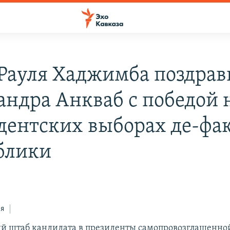
Рауля Хаджимба поздрав
андра Анкваб с победой 
дентских выборах де-фа
блики
ся
 штаб кандидата в президенты самопровозглашенно