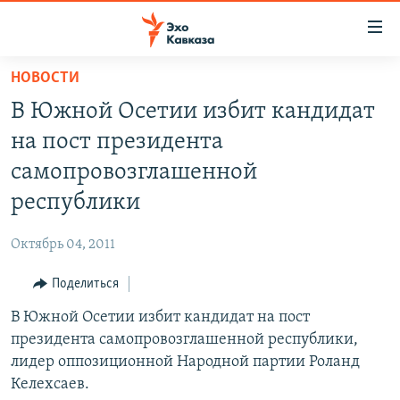
Accessibility
links
Вернуться
НОВОСТИ
к
НОВОСТИ
В Южной Осетии избит кандидат
основному
ТБИЛИСИ
содержанию
на пост президента
СУХУМИ
Вернутся
самопровозглашенной
к
ЦХИНВАЛИ
республики
главной
ВЕСЬ КАВКАЗ
навигации
Октябрь 04, 2011
Вернутся
ТЕМЫ
СЕВЕРНЫЙ КАВКАЗ
к
Поделиться
РУБРИКИ
АРМЕНИЯ
ПОЛИТИКА
поиску
В Южной Осетии избит кандидат на пост
МУЛЬТИМЕДИА
АЗЕРБАЙДЖАН
ЭКОНОМИКА
НЕКРУГЛЫЙ СТОЛ
президента самопровозглашенной республики,
АУДИО
ОБЩЕСТВО
ГОСТЬ НЕДЕЛИ
ВИДЕО
лидер оппозиционной Народной партии Роланд
Келехсаев.
КУЛЬТУРА
ПОЗИЦИЯ
ФОТО
ПОДКАСТЫ
ПРИСОЕДИНЯЙТЕСЬ!