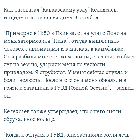
СПОРТ
БЛОГИ
АРХИВ РАДИОПРОГРАММЫ
Как рассказал "Кавказскому узлу" Келехсаев,
МИР
ГОЛОСА
инцидент произошел днем 3 октября.
ЧИТАЕМ ПРЕССУ
Все сайты РСЕ/РС
"Примерно в 11:50 в Цхинвале, на улице Ленина
меня затормозила "Нива", оттуда вышли пять
человек с автоматами и в масках, в камуфляже.
Они разбили мне стекло машины, сказали, чтобы я
лег на землю, ударили меня по челюсти
прикладом. Я отрубился. У меня сейчас опухла и
болит челюсть. После этого они меня обваляли в
грязи и затащили в ГУВД Южной Осетии", – заявил
он.
Келехсаев также утверждает, что с него сняли
обручальное кольцо.
"Когда я очнулся в ГУВД, они заставили меня лечь