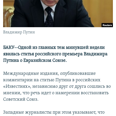
СПОРТ
БЛОГИ
АРХИВ РАДИОПРОГРАММЫ
МИР
ГОЛОСА
ЧИТАЕМ ПРЕССУ
Все сайты РСЕ/РС
Владимир Путин
БАКУ--Одной из главных тем минувшей недели
явилась статья российского премьера Владимира
Путина о Евразийском Союзе.
Международные издания, опубликовавшие
комментарии на статью Путина в российских
«Известиях», независимо друг от друга сошлись во
мнении, что речь идет о намерении восстановить
Советский Союз.
Западные журналисты при этом указывают, что