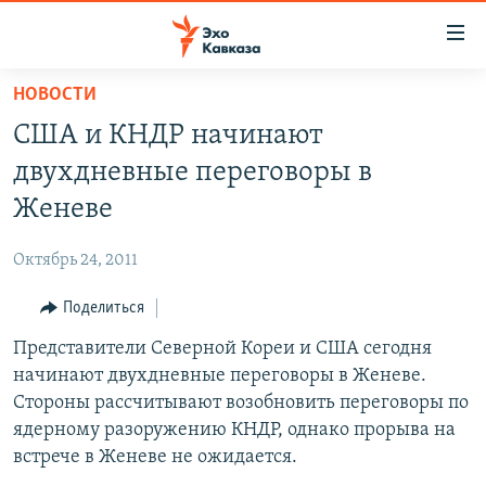
Accessibility
links
Вернуться
НОВОСТИ
к
НОВОСТИ
США и КНДР начинают
основному
ТБИЛИСИ
содержанию
двухдневные переговоры в
СУХУМИ
Вернутся
Женеве
к
ЦХИНВАЛИ
главной
Октябрь 24, 2011
ВЕСЬ КАВКАЗ
навигации
Вернутся
Поделиться
ТЕМЫ
СЕВЕРНЫЙ КАВКАЗ
к
Представители Северной Кореи и США сегодня
РУБРИКИ
АРМЕНИЯ
ПОЛИТИКА
поиску
начинают двухдневные переговоры в Женеве.
МУЛЬТИМЕДИА
АЗЕРБАЙДЖАН
ЭКОНОМИКА
НЕКРУГЛЫЙ СТОЛ
Стороны рассчитывают возобновить переговоры по
АУДИО
ядерному разоружению КНДР, однако прорыва на
ОБЩЕСТВО
ГОСТЬ НЕДЕЛИ
ВИДЕО
встрече в Женеве не ожидается.
КУЛЬТУРА
ПОЗИЦИЯ
ФОТО
ПОДКАСТЫ
ПРИСОЕДИНЯЙТЕСЬ!