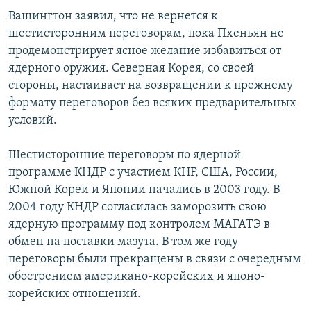
СПОРТ
БЛОГИ
АРХИВ РАДИОПРОГРАММЫ
Вашингтон заявил, что не вернется к
шестисторонним переговорам, пока Пхеньян не
МИР
ГОЛОСА
продемонстрирует ясное желание избавиться от
ЧИТАЕМ ПРЕССУ
Все сайты РСЕ/РС
ядерного оружия. Северная Корея, со своей
стороны, настаивает на возвращении к прежнему
формату переговоров без всяких предварительных
условий.
Шестисторонние переговоры по ядерной
программе КНДР с участием КНР, США, России,
Южной Кореи и Японии начались в 2003 году. В
2004 году КНДР согласилась заморозить свою
ядерную программу под контролем МАГАТЭ в
обмен на поставки мазута. В том же году
переговоры были прекращены в связи с очередным
обострением американо-корейских и японо-
корейских отношений.