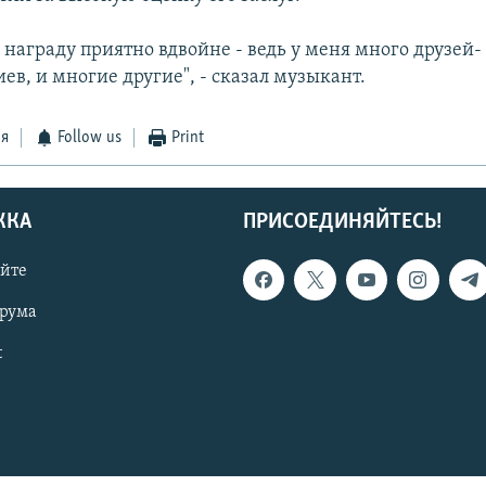
 награду приятно вдвойне - ведь у меня много друзей- 
ев, и многие другие", - сказал музыкант.
ся
Follow us
Print
ЖКА
ПРИСОЕДИНЯЙТЕСЬ!
айте
орума
t