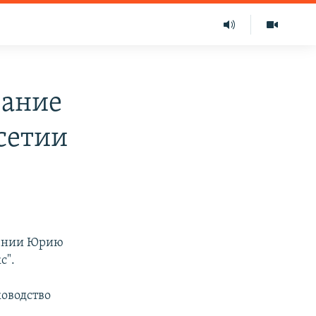
вание
сетии
оении Юрию
с".
оводство