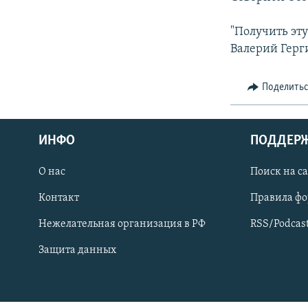
СПОРТ
БЛОГИ
АРХИВ РАДИОПРОГРАММЫ
МИР
ГОЛОСА
"Получить эту
Валерий Герги
ЧИТАЕМ ПРЕССУ
Поделить
ИНФО
ПОДДЕР
О нас
Поиск на с
Контакт
Правила ф
Нежелательная организация в РФ
RSS/Podcas
Защита данных
ПРИСОЕДИНЯЙТЕСЬ!