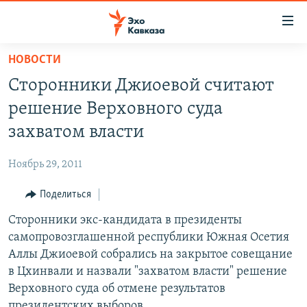
Accessibility
links
Вернуться
НОВОСТИ
к
НОВОСТИ
Сторонники Джиоевой считают
основному
ТБИЛИСИ
содержанию
решение Верховного суда
СУХУМИ
Вернутся
захватом власти
к
ЦХИНВАЛИ
главной
Ноябрь 29, 2011
ВЕСЬ КАВКАЗ
навигации
Вернутся
Поделиться
ТЕМЫ
СЕВЕРНЫЙ КАВКАЗ
к
Сторонники экс-кандидата в президенты
РУБРИКИ
АРМЕНИЯ
ПОЛИТИКА
поиску
самопровозглашенной республики Южная Осетия
МУЛЬТИМЕДИА
АЗЕРБАЙДЖАН
ЭКОНОМИКА
НЕКРУГЛЫЙ СТОЛ
Аллы Джиоевой собрались на закрытое совещание
АУДИО
в Цхинвали и назвали "захватом власти" решение
ОБЩЕСТВО
ГОСТЬ НЕДЕЛИ
ВИДЕО
Верховного суда об отмене результатов
КУЛЬТУРА
ПОЗИЦИЯ
ФОТО
ПОДКАСТЫ
президентских выборов.
ПРИСОЕДИНЯЙТЕСЬ!