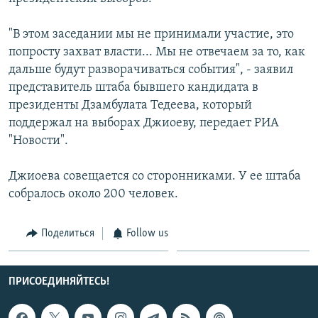
СПОРТ
БЛОГИ
АРХИВ РАДИОПРОГРАММЫ
"В этом заседании мы не принимали участие, это
МИР
ГОЛОСА
попросту захват власти... Мы не отвечаем за то, как
ЧИТАЕМ ПРЕССУ
Все сайты РСЕ/РС
дальше будут разворачиваться события", - заявил
представитель штаба бывшего кандидата в
президенты Дзамбулата Тедеева, который
поддержал на выборах Джиоеву, передает РИА
"Новости".
Джиоева совещается со сторонниками. У ее штаба
собралось около 200 человек.
Поделиться
Follow us
ПРИСОЕДИНЯЙТЕСЬ!