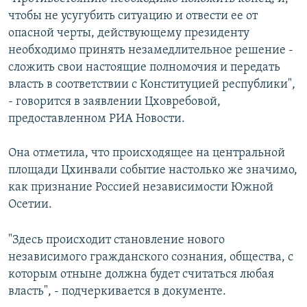
СПОРТ
БЛОГИ
АРХИВ РАДИОПРОГРАММЫ
чтобы не усугубить ситуацию и отвести ее от
опасной черты, действующему президенту
МИР
ГОЛОСА
необходимо принять незамедлительное решение -
ЧИТАЕМ ПРЕССУ
Все сайты РСЕ/РС
сложить свои настоящие полномочия и передать
власть в соответствии с Конституцией республики",
- говорится в заявлении Цховребовой,
предоставленном РИА Новости.
Она отметила, что происходящее на центральной
площади Цхинвали событие настолько же значимо,
как признание Россией независимости Южной
Осетии.
"Здесь происходит становление нового
независимого гражданского сознания, общества, с
которым отныне должна будет считаться любая
власть", - подчеркивается в документе.