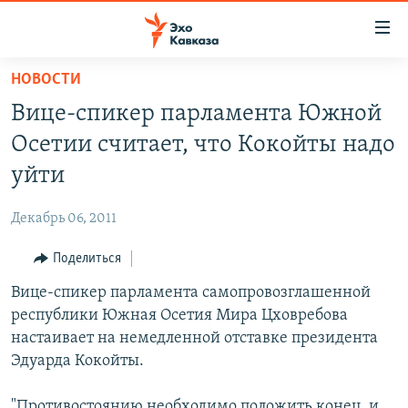
Accessibility
links
Вернуться
НОВОСТИ
к
НОВОСТИ
Вице-спикер парламента Южной
основному
ТБИЛИСИ
содержанию
Осетии считает, что Кокойты надо
СУХУМИ
Вернутся
уйти
к
ЦХИНВАЛИ
главной
Декабрь 06, 2011
ВЕСЬ КАВКАЗ
навигации
Вернутся
Поделиться
ТЕМЫ
СЕВЕРНЫЙ КАВКАЗ
к
Вице-спикер парламента самопровозглашенной
РУБРИКИ
АРМЕНИЯ
ПОЛИТИКА
поиску
республики Южная Осетия Мира Цховребова
МУЛЬТИМЕДИА
АЗЕРБАЙДЖАН
ЭКОНОМИКА
НЕКРУГЛЫЙ СТОЛ
настаивает на немедленной отставке президента
АУДИО
Эдуарда Кокойты.
ОБЩЕСТВО
ГОСТЬ НЕДЕЛИ
ВИДЕО
КУЛЬТУРА
ПОЗИЦИЯ
ФОТО
ПОДКАСТЫ
"Противостоянию необходимо положить конец, и,
ПРИСОЕДИНЯЙТЕСЬ!