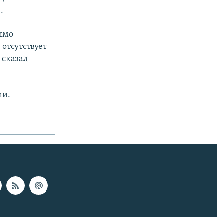
.
димо
отсутствует
 сказал
ии.