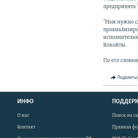
СПОРТ
БЛОГИ
АРХИВ РАДИОПРОГРАММЫ
предпринять 
МИР
ГОЛОСА
"Нам нужно с
ЧИТАЕМ ПРЕССУ
проанализиро
исполнительн
Кокойты.
По его словам
Поделить
ИНФО
ПОДДЕР
О нас
Поиск на с
ПРИСОЕДИНЯЙТЕСЬ!
Контакт
Правила ф