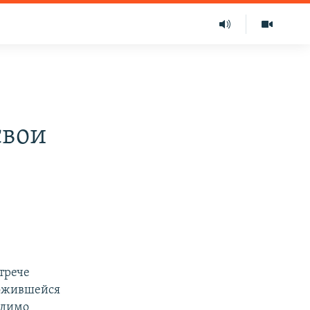
свои
трече
ложившейся
одимо