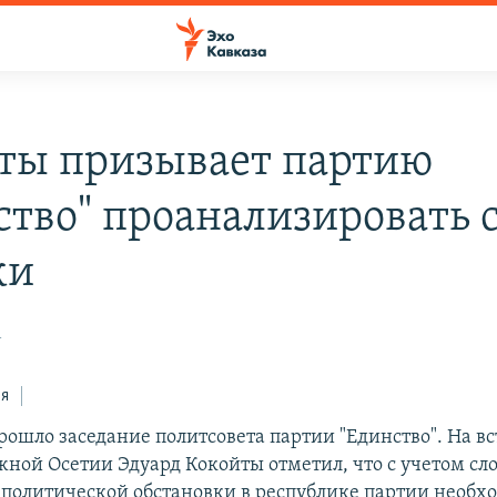
ты призывает партию
ство" проанализировать 
ки
1
ся
рошло заседание политсовета партии "Единство". На вс
ной Осетии Эдуард Кокойты отметил, что с учетом с
политической обстановки в республике партии необх