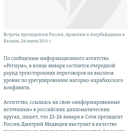
СПОРТ
БЛОГИ
АРХИВ РАДИОПРОГРАММЫ
МИР
ГОЛОСА
ЧИТАЕМ ПРЕССУ
Все сайты РСЕ/РС
Встреча президентов России, Армении и Азербайджана в
Казани, 24 июня 2011 г.
По сообщению информационного агентства
«Регнум», в конце января состоится очередной
раунд трехсторонних переговоров на высшем
уровне по урегулированию нагорно-карабахского
конфликта.
Агентство, ссылаясь на свои «информированные
источники» в российских дипломатических
кругах, пишет, что 23-24 января в Сочи президент
России Дмитрий Медведев выступит в качестве