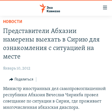
Accessibility
links
Вернуться
НОВОСТИ
к
НОВОСТИ
Представители Абхазии
основному
ТБИЛИСИ
содержанию
намерены выехать в Сирию для
СУХУМИ
Вернутся
ознакомления с ситуацией на
к
ЦХИНВАЛИ
месте
главной
ВЕСЬ КАВКАЗ
навигации
Январь 10, 2012
Вернутся
ТЕМЫ
СЕВЕРНЫЙ КАВКАЗ
к
Поделиться
РУБРИКИ
АРМЕНИЯ
ПОЛИТИКА
поиску
Министр иностранных дел самопровозглашенной
МУЛЬТИМЕДИА
АЗЕРБАЙДЖАН
ЭКОНОМИКА
НЕКРУГЛЫЙ СТОЛ
республики Абхазия Вячеслав Чирикба провел
АУДИО
ОБЩЕСТВО
ГОСТЬ НЕДЕЛИ
ВИДЕО
совещание по ситуации в Сирии, где проживает
многочисленная абхазская диаспора.
КУЛЬТУРА
ПОЗИЦИЯ
ФОТО
ПОДКАСТЫ
ПРИСОЕДИНЯЙТЕСЬ!