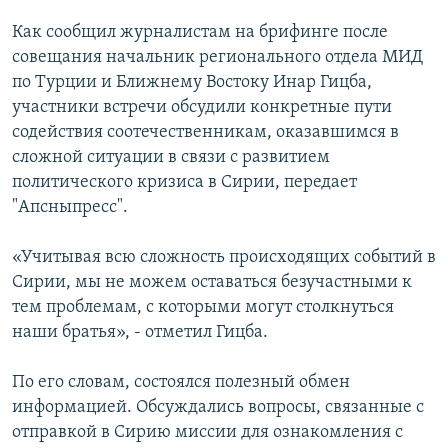
СПОРТ
БЛОГИ
АРХИВ РАДИОПРОГРАММЫ
Как сообщил журналистам на брифинге после
МИР
ГОЛОСА
совещания начальник регионального отдела МИД
по Турции и Ближнему Востоку Инар Гицба,
ЧИТАЕМ ПРЕССУ
Все сайты РСЕ/РС
участники встречи обсудили конкретные пути
содействия соотечественникам, оказавшимся в
сложной ситуации в связи с развитием
политического кризиса в Сирии, передает
"Апсныпресс".
«Учитывая всю сложность происходящих событий в
Сирии, мы не можем оставаться безучастными к
тем проблемам, с которыми могут столкнуться
наши братья», - отметил Гицба.
По его словам, состоялся полезный обмен
информацией. Обсуждались вопросы, связанные с
отправкой в Сирию миссии для ознакомления с