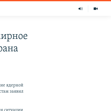
мирное
рана
ние ядерной
стам заявил
ия ситуации