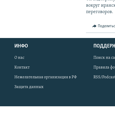
СПОРТ
БЛОГИ
АРХИВ РАДИОПРОГРАММЫ
вокруг иранс
МИР
ГОЛОСА
переговоров.
ЧИТАЕМ ПРЕССУ
Поделить
ИНФО
ПОДДЕР
О нас
Поиск на с
Контакт
Правила ф
Нежелательная организация в РФ
RSS/Podcas
Защита данных
ПРИСОЕДИНЯЙТЕСЬ!