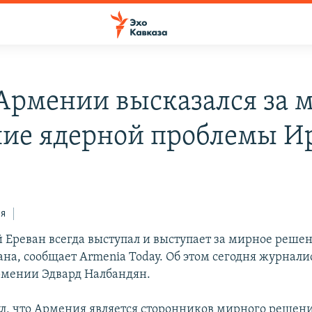
рмении высказался за 
ие ядерной проблемы И
ся
Ереван всегда выступал и выступает за мирное реше
на, сообщает Armenia Today. Об этом сегодня журнали
мении Эдвард Налбандян.
л, что Армения является сторонников мирного решен