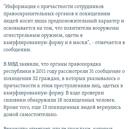
СПОРТ
БЛОГИ
АРХИВ РАДИОПРОГРАММЫ
"Информация о причастности сотрудников
правоохранительных органов к похищениям
МИР
ГОЛОСА
людей носит лишь предположительный характер и
ЧИТАЕМ ПРЕССУ
Все сайты РСЕ/РС
основывается на том, что похитители вооружены
огнестрельным оружием, одеты в
камуфлированную форму и в маски", - отмечается в
сообщении.
В МВД заявили, что органы правопорядка
республики в 2011 году рассмотрели 31 сообщение о
похищении 32 граждан, в которых указывалось о
причастности к этим преступлениям лиц, одетых в
камуфлированную форму. В ходе проверки
силовики обнаружили 18 похищенных человек.
Кроме того, еще 13 похищенных людей вернулись
домой самостоятельно.