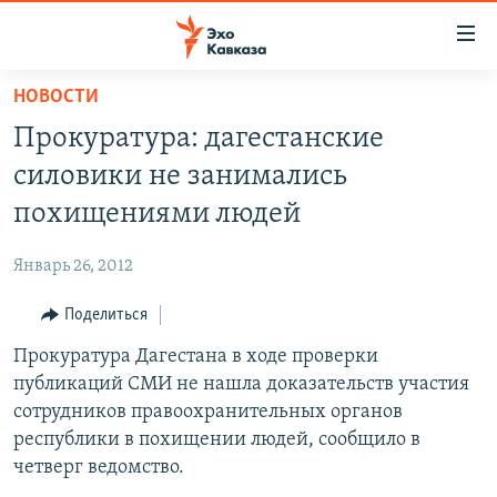
Accessibility
links
Вернуться
НОВОСТИ
к
НОВОСТИ
Прокуратура: дагестанские
основному
ТБИЛИСИ
содержанию
силовики не занимались
СУХУМИ
Вернутся
похищениями людей
к
ЦХИНВАЛИ
главной
Январь 26, 2012
ВЕСЬ КАВКАЗ
навигации
Вернутся
Поделиться
ТЕМЫ
СЕВЕРНЫЙ КАВКАЗ
к
Прокуратура Дагестана в ходе проверки
РУБРИКИ
АРМЕНИЯ
ПОЛИТИКА
поиску
публикаций СМИ не нашла доказательств участия
МУЛЬТИМЕДИА
АЗЕРБАЙДЖАН
ЭКОНОМИКА
НЕКРУГЛЫЙ СТОЛ
сотрудников правоохранительных органов
АУДИО
республики в похищении людей, сообщило в
ОБЩЕСТВО
ГОСТЬ НЕДЕЛИ
ВИДЕО
четверг ведомство.
КУЛЬТУРА
ПОЗИЦИЯ
ФОТО
ПОДКАСТЫ
ПРИСОЕДИНЯЙТЕСЬ!