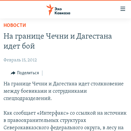
Accessibility
links
Вернуться
НОВОСТИ
к
НОВОСТИ
На границе Чечни и Дагестана
основному
ТБИЛИСИ
содержанию
идет бой
СУХУМИ
Вернутся
к
Февраль 15, 2012
ЦХИНВАЛИ
главной
ВЕСЬ КАВКАЗ
Поделиться
навигации
Вернутся
ТЕМЫ
На границе Чечни и Дагестана идет столкновение
СЕВЕРНЫЙ КАВКАЗ
к
между боевиками и сотрудниками
РУБРИКИ
АРМЕНИЯ
ПОЛИТИКА
поиску
спецподразделений.
МУЛЬТИМЕДИА
АЗЕРБАЙДЖАН
ЭКОНОМИКА
НЕКРУГЛЫЙ СТОЛ
Как сообщает «Интерфакс» со ссылкой на источник
АУДИО
ОБЩЕСТВО
ГОСТЬ НЕДЕЛИ
ВИДЕО
в правоохранительных структурах
КУЛЬТУРА
ПОЗИЦИЯ
ФОТО
ПОДКАСТЫ
Северокавказского федерального округа, в лесу на
ПРИСОЕДИНЯЙТЕСЬ!