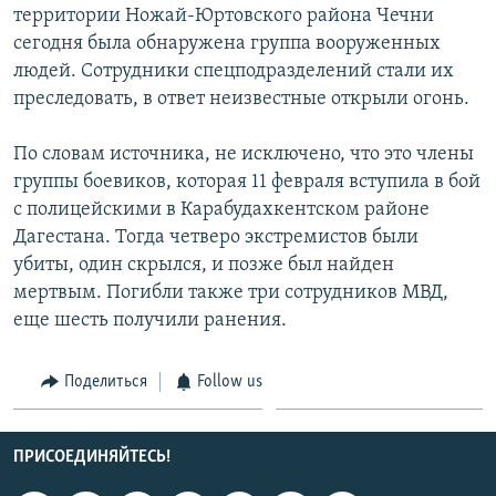
территории Ножай-Юртовского района Чечни
СПОРТ
БЛОГИ
АРХИВ РАДИОПРОГРАММЫ
сегодня была обнаружена группа вооруженных
МИР
ГОЛОСА
людей. Сотрудники спецподразделений стали их
преследовать, в ответ неизвестные открыли огонь.
ЧИТАЕМ ПРЕССУ
Все сайты РСЕ/РС
По словам источника, не исключено, что это члены
группы боевиков, которая 11 февраля вступила в бой
с полицейскими в Карабудахкентском районе
Дагестана. Тогда четверо экстремистов были
убиты, один скрылся, и позже был найден
мертвым. Погибли также три сотрудников МВД,
еще шесть получили ранения.
Поделиться
Follow us
ПРИСОЕДИНЯЙТЕСЬ!