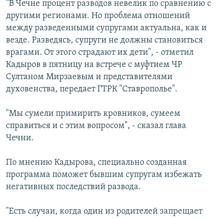
"В Чечне процент разводов невелик по сравнению с
СПОРТ
БЛОГИ
АРХИВ РАДИОПРОГРАММЫ
другими регионами. Но проблема отношений
МИР
ГОЛОСА
между разведенными супругами актуальна, как и
везде. Разведясь, супруги не должны становиться
ЧИТАЕМ ПРЕССУ
Все сайты РСЕ/РС
врагами. От этого страдают их дети", - отметил
Кадыров в пятницу на встрече с муфтием ЧР
Султаном Мирзаевым и представителями
духовенства, передает ГТРК "Ставрополье".
"Мы сумели примирить кровников, сумеем
справиться и с этим вопросом", - сказал глава
Чечни.
По мнению Кадырова, специально созданная
программа поможет бывшим супругам избежать
негативных последствий развода.
"Есть случаи, когда один из родителей запрещает