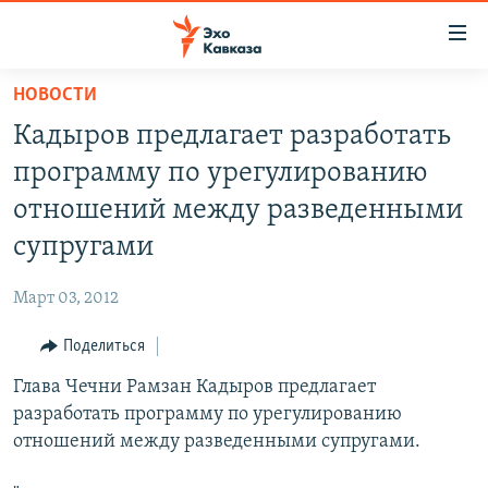
Accessibility
links
Вернуться
НОВОСТИ
к
НОВОСТИ
Кадыров предлагает разработать
основному
ТБИЛИСИ
содержанию
программу по урегулированию
СУХУМИ
Вернутся
отношений между разведенными
к
ЦХИНВАЛИ
супругами
главной
ВЕСЬ КАВКАЗ
навигации
Март 03, 2012
Вернутся
ТЕМЫ
СЕВЕРНЫЙ КАВКАЗ
к
Поделиться
РУБРИКИ
АРМЕНИЯ
ПОЛИТИКА
поиску
Глава Чечни Рамзан Кадыров предлагает
МУЛЬТИМЕДИА
АЗЕРБАЙДЖАН
ЭКОНОМИКА
НЕКРУГЛЫЙ СТОЛ
разработать программу по урегулированию
АУДИО
ОБЩЕСТВО
ГОСТЬ НЕДЕЛИ
ВИДЕО
отношений между разведенными супругами.
КУЛЬТУРА
ПОЗИЦИЯ
ФОТО
ПОДКАСТЫ
ПРИСОЕДИНЯЙТЕСЬ!