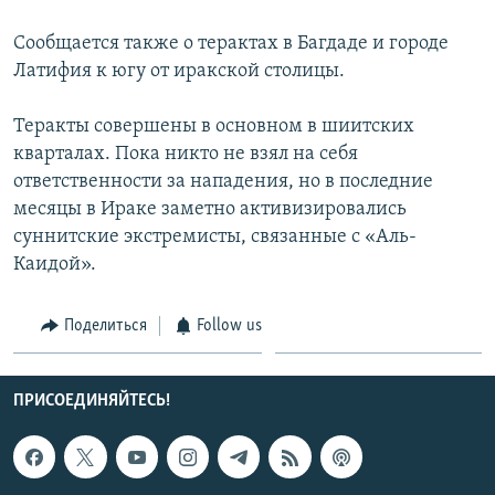
СПОРТ
БЛОГИ
АРХИВ РАДИОПРОГРАММЫ
Сообщается также о терактах в Багдаде и городе
МИР
ГОЛОСА
Латифия к югу от иракской столицы.
ЧИТАЕМ ПРЕССУ
Все сайты РСЕ/РС
Теракты совершены в основном в шиитских
кварталах. Пока никто не взял на себя
ответственности за нападения, но в последние
месяцы в Ираке заметно активизировались
суннитские экстремисты, связанные с «Аль-
Каидой».
Поделиться
Follow us
ПРИСОЕДИНЯЙТЕСЬ!