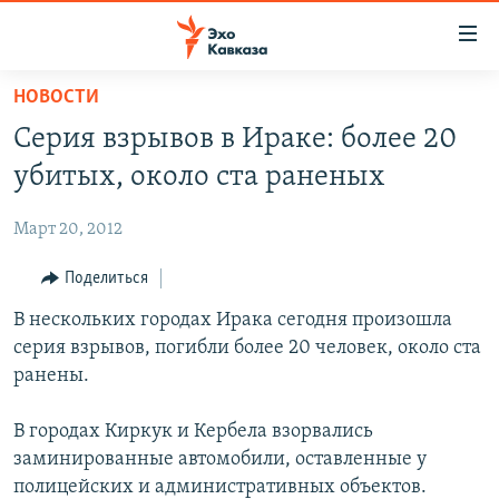
Accessibility
links
Вернуться
НОВОСТИ
к
НОВОСТИ
Серия взрывов в Ираке: более 20
основному
ТБИЛИСИ
содержанию
убитых, около ста раненых
СУХУМИ
Вернутся
к
Март 20, 2012
ЦХИНВАЛИ
главной
ВЕСЬ КАВКАЗ
Поделиться
навигации
Вернутся
ТЕМЫ
В нескольких городах Ирака сегодня произошла
СЕВЕРНЫЙ КАВКАЗ
к
серия взрывов, погибли более 20 человек, около ста
РУБРИКИ
АРМЕНИЯ
ПОЛИТИКА
поиску
ранены.
МУЛЬТИМЕДИА
АЗЕРБАЙДЖАН
ЭКОНОМИКА
НЕКРУГЛЫЙ СТОЛ
В городах Киркук и Кербела взорвались
АУДИО
ОБЩЕСТВО
ГОСТЬ НЕДЕЛИ
ВИДЕО
заминированные автомобили, оставленные у
КУЛЬТУРА
ПОЗИЦИЯ
ФОТО
ПОДКАСТЫ
полицейских и административных объектов.
ПРИСОЕДИНЯЙТЕСЬ!