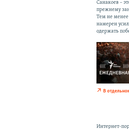
Санакоев – э
прежнему за
Тем не менее 
намерен усил
одержать поб
В отдельно
Интернет-пор