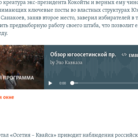
то креатура экс-президента Кокойты и верных ему чин
нимающих ключевые посты во властных структурах Ю
Санакоев, заняв второе место, заверил избирателей в т
ить предвыборную работу своего штаба, что позволит е
еду.
Обзор югоосетинской прессы
EMB
by
Эхо Кавказа
No media source currently available
0:00
м окне
EMBED
тал «Осетия – Квайса» приводит наблюдения российс