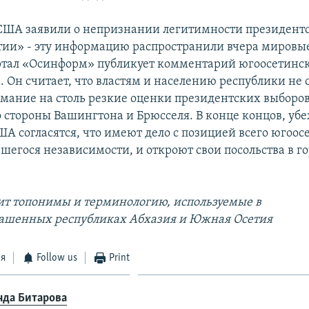
США заявили о непризнании легитимности президент
ии» - эту информацию распространили вчера мировые
тал «Осинформ» публикует комментарий югоосетинск
 Он считает, что властям и населению республики не 
мание на столь резкие оценки президентских выборов
о стороны Вашингтона и Брюсселя. В конце концов, убе
ША согласятся, что имеют дело с позицией всего югоос
шегося независимости, и откроют свои посольства в г
ит топонимы и терминологию, используемые в
ашенных республиках Абхазия и Южная Осетия
ся
Follow us
Print
нда Битарова