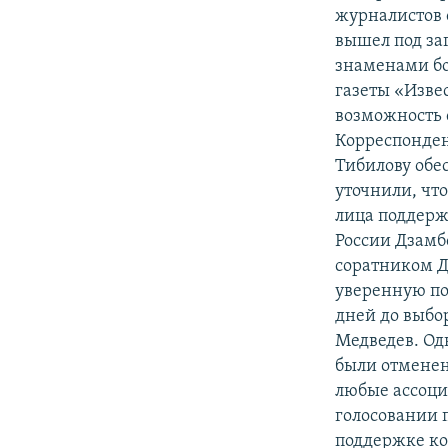
журналистов 
вышел под за
знаменами бо
газеты «Изве
возможность 
Корреспонден
Тибилову обе
уточнили, чт
лица поддерж
России Дзамб
соратником Д
уверенную по
дней до выбо
Медведев. Од
были отменен
любые ассоци
голосовании 
поддержке ко