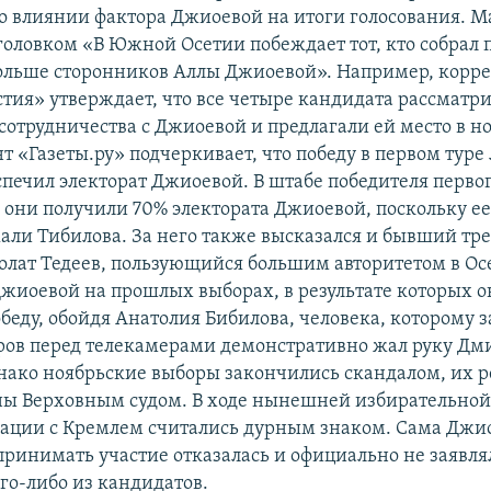
о влиянии фактора Джиоевой на итоги голосования. М
головком «В Южной Осетии побеждает тот, кто собрал 
льше сторонников Аллы Джиоевой». Например, корр
стия» утверждает, что все четыре кандидата рассматр
сотрудничества с Джиоевой и предлагали ей место в н
т «Газеты.ру» подчеркивает, что победу в первом туре
спечил электорат Джиоевой. В штабе победителя первог
о они получили 70% электората Джиоевой, поскольку е
али Тибилова. За него также высказался и бывший тр
олат Тедеев, пользующийся большим авторитетом в Ос
жиоевой на прошлых выборах, в результате которых о
беду, обойдя Анатолия Бибилова, человека, которому з
ров перед телекамерами демонстративно жал руку Дм
нако ноябрьские выборы закончились скандалом, их р
ы Верховным судом. В ходе нынешней избирательно
ации с Кремлем считались дурным знаком. Сама Джио
принимать участие отказалась и официально не заявля
го-либо из кандидатов.