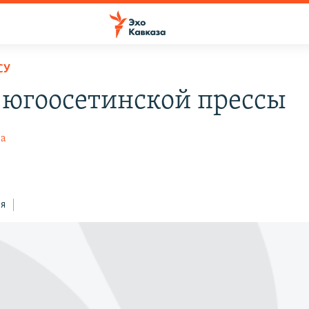
СУ
 югоосетинской прессы
ва
ся