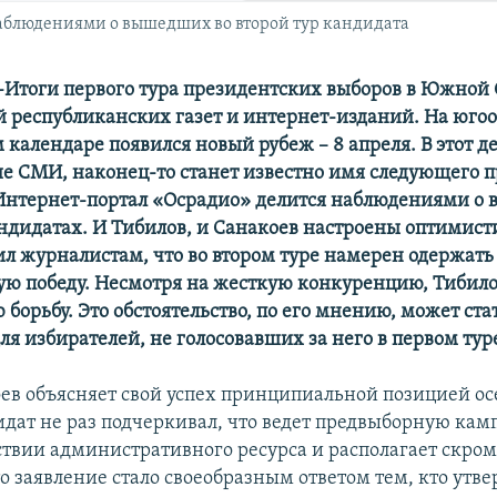
аблюдениями о вышедших во второй тур кандидата
тоги первого тура президентских выборов в Южной 
й республиканских газет и интернет-изданий. На юго
 календаре появился новый рубеж – 8 апреля. В этот д
е СМИ, наконец-то станет известно имя следующего 
Интернет-портал «Осрадио» делится наблюдениями о
андидатах. И Тибилов, и Санакоев настроены оптимист
ил журналистам, что во втором туре намерен одержать
ую победу. Несмотря на жесткую конкуренцию, Тибил
 борьбу. Это обстоятельство, по его мнению, может ст
я избирателей, не голосовавших за него в первом тур
ев объясняет свой успех принципиальной позицией ос
идат не раз подчеркивал, что ведет предвыборную ка
ствии административного ресурса и располагает скр
о заявление стало своеобразным ответом тем, кто утве