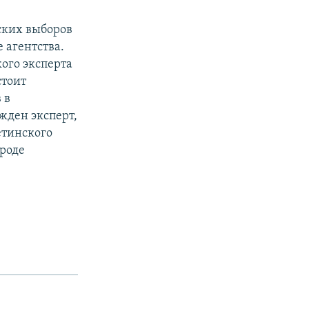
ских выборов
 агентства.
ого эксперта
стоит
 в
жден эксперт,
етинского
ороде