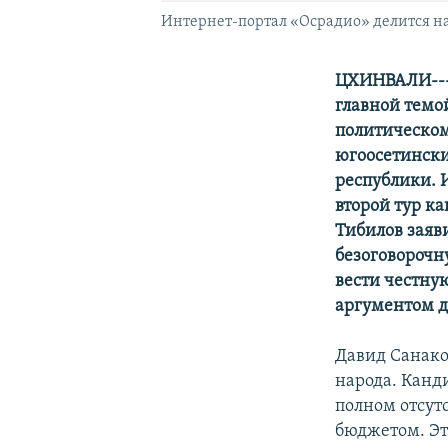
Интернет-портал «Осрадио» делится н
ЦХИНВАЛИ---И
главной темо
политическом
югоосетински
республики. 
второй тур к
Тибилов заяв
безоговорочн
вести честную
аргументом дл
Давид Санако
народа. Канд
полном отсут
бюджетом. Эт