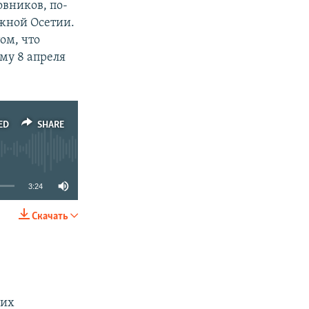
овников, по-
жной Осетии.
ом, что
му 8 апреля
ED
SHARE
3:24
Скачать
SHARE
ких