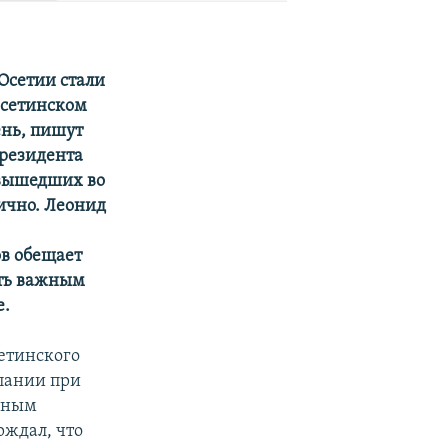
Осетии стали
осетинском
ень, пишут
президента
 вышедших во
ично. Леонид
ов обещает
ать важным
е.
етинского
мпании при
омным
рждал, что