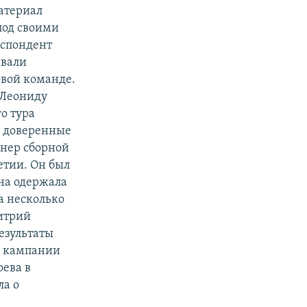
атериал
под своими
еспондент
ивали
овой команде.
 Леониду
о тура
е доверенные
енер сборной
етии. Он был
на одержала
а несколько
итрий
езультаты
й кампании
ева в
ла о