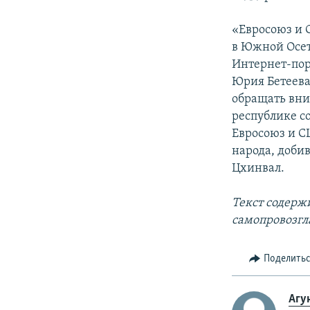
«Евросоюз и 
в Южной Осет
Интернет-пор
Юрия Бетеева.
обращать вни
республике с
Евросоюз и С
народа, добив
Цхинвал.
Текст содерж
самопровозгл
Поделить
Агу