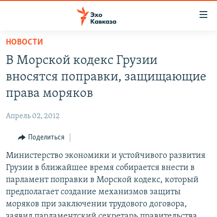
Accessibility
links
Вернуться
НОВОСТИ
к
НОВОСТИ
В Морской кодекс Грузии
основному
ТБИЛИСИ
содержанию
вносятся поправки, защищающие
СУХУМИ
Вернутся
права моряков
к
ЦХИНВАЛИ
главной
Апрель 02, 2012
ВЕСЬ КАВКАЗ
навигации
Вернутся
Поделиться
ТЕМЫ
СЕВЕРНЫЙ КАВКАЗ
к
Министерство экономики и устойчивого развития
РУБРИКИ
АРМЕНИЯ
ПОЛИТИКА
поиску
Грузии в ближайшее время собирается внести в
МУЛЬТИМЕДИА
АЗЕРБАЙДЖАН
ЭКОНОМИКА
НЕКРУГЛЫЙ СТОЛ
парламент поправки в Морской кодекс, который
АУДИО
предполагает создание механизмов защиты
ОБЩЕСТВО
ГОСТЬ НЕДЕЛИ
ВИДЕО
моряков при заключении трудового договора,
КУЛЬТУРА
ПОЗИЦИЯ
ФОТО
ПОДКАСТЫ
заявил парламентский секретарь правительства
ПРИСОЕДИНЯЙТЕСЬ!