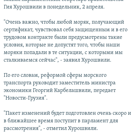
СПОРТ
БЛОГИ
АРХИВ РАДИОПРОГРАММЫ
Гия Хурошвили в понедельник, 2 апреля.
МИР
ГОЛОСА
"Очень важно, чтобы любой моряк, получающий
ЧИТАЕМ ПРЕССУ
Все сайты РСЕ/РС
сертификат, чувствовал себя защищенным и в его
трудовом контракте были предусмотрены такие
условия, которые не допустят того, чтобы наши
моряки попадали в те ситуации, с которыми мы
сталкиваемся сейчас", - заявил Хурошвили.
По его словам, реформой сферы морского
транспорта руководит заместитель министра
экономики Георгий Карбелашвили, передает
"Новости-Грузия".
"Пакет изменений будет подготовлен очень скоро и
в ближайшее время поступит в парламент для
рассмотрения", - отметил Хурошвили.