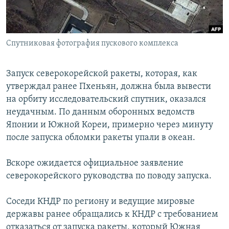
СПОРТ
БЛОГИ
АРХИВ РАДИОПРОГРАММЫ
МИР
ГОЛОСА
Спутниковая фотография пускового комплекса
ЧИТАЕМ ПРЕССУ
Все сайты РСЕ/РС
Запуск северокорейской ракеты, которая, как
утверждал ранее Пхеньян, должна была вывести
на орбиту исследовательский спутник, оказался
неудачным. По данным оборонных ведомств
Японии и Южной Кореи, примерно через минуту
после запуска обломки ракеты упали в океан.
Вскоре ожидается официальное заявление
северокорейского руководства по поводу запуска.
Соседи КНДР по региону и ведущие мировые
державы ранее обращались к КНДР с требованием
отказаться от запуска ракеты, который Южная