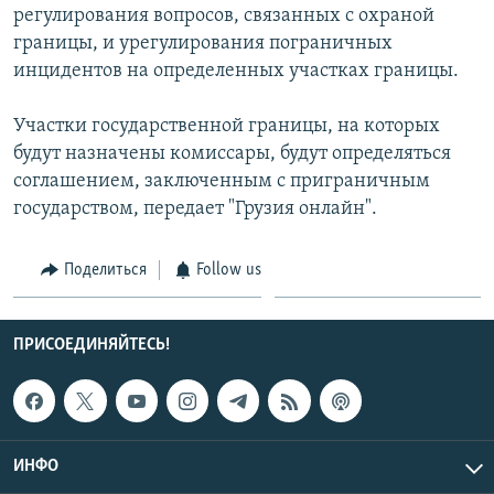
регулирования вопросов, связанных с охраной
СПОРТ
БЛОГИ
АРХИВ РАДИОПРОГРАММЫ
границы, и урегулирования пограничных
МИР
ГОЛОСА
инцидентов на определенных участках границы.
ЧИТАЕМ ПРЕССУ
Все сайты РСЕ/РС
Участки государственной границы, на которых
будут назначены комиссары, будут определяться
соглашением, заключенным с приграничным
государством, передает "Грузия онлайн".
Поделиться
Follow us
ПРИСОЕДИНЯЙТЕСЬ!
ИНФО