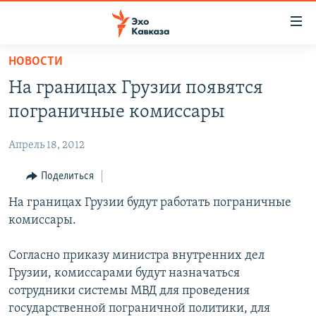
Accessibility
links
Вернуться
НОВОСТИ
к
НОВОСТИ
На границах Грузии появятся
основному
ТБИЛИСИ
содержанию
пограничные комиссары
СУХУМИ
Вернутся
к
Апрель 18, 2012
ЦХИНВАЛИ
главной
ВЕСЬ КАВКАЗ
Поделиться
навигации
Вернутся
ТЕМЫ
На границах Грузии будут работать пограничные
СЕВЕРНЫЙ КАВКАЗ
к
комиссары.
РУБРИКИ
АРМЕНИЯ
ПОЛИТИКА
поиску
МУЛЬТИМЕДИА
АЗЕРБАЙДЖАН
ЭКОНОМИКА
НЕКРУГЛЫЙ СТОЛ
Согласно приказу министра внутренних дел
Грузии, комиссарами будут назначаться
АУДИО
ОБЩЕСТВО
ГОСТЬ НЕДЕЛИ
ВИДЕО
сотрудники системы МВД для проведения
КУЛЬТУРА
ПОЗИЦИЯ
ФОТО
ПОДКАСТЫ
государственной пограничной политики, для
ПРИСОЕДИНЯЙТЕСЬ!