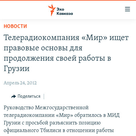
Accessibility
links
Вернуться
НОВОСТИ
к
НОВОСТИ
Телерадиокомпания «Мир» ищет
основному
ТБИЛИСИ
содержанию
правовые основы для
СУХУМИ
Вернутся
продолжения своей работы в
к
ЦХИНВАЛИ
Грузии
главной
ВЕСЬ КАВКАЗ
навигации
Апрель 24, 2012
Вернутся
ТЕМЫ
СЕВЕРНЫЙ КАВКАЗ
к
Поделиться
РУБРИКИ
АРМЕНИЯ
ПОЛИТИКА
поиску
Руководство Межгосударственной
МУЛЬТИМЕДИА
АЗЕРБАЙДЖАН
ЭКОНОМИКА
НЕКРУГЛЫЙ СТОЛ
телерадиокомпании «Мир» обратилось в МИД
АУДИО
ОБЩЕСТВО
ГОСТЬ НЕДЕЛИ
ВИДЕО
Грузии с просьбой разъяснить позицию
официального Тбилиси в отношении работы
КУЛЬТУРА
ПОЗИЦИЯ
ФОТО
ПОДКАСТЫ
ПРИСОЕДИНЯЙТЕСЬ!