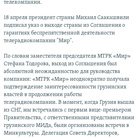
телекомпании.
СПОРТ
БЛОГИ
АРХИВ РАДИОПРОГРАММЫ
МИР
ГОЛОСА
18 апреля президент страны Михаил Саакашвили
подписал указ о выходе страны из Соглашения о
ЧИТАЕМ ПРЕССУ
Все сайты РСЕ/РС
гарантиях беспрепятственной деятельности
телерадиокомпании "Мир".
По словам заместителя председателя МТРК «Мир»
Стефана Тодорова, выход из Соглашения был
абсолютной неожиданностью для руководства
компании: «МТРК «Мир» неоднократно получала
подтверждение заинтересованности грузинских
властей в продолжении работы
телерадиокомпании. В момент, когда Грузия вышла
из СНГ, мы встречались с первым вице-премьером
Правительства, с ответственными представителями
грузинского МИДа, были организованы встречи в
Минкультуры. Делегация Совета Директоров,