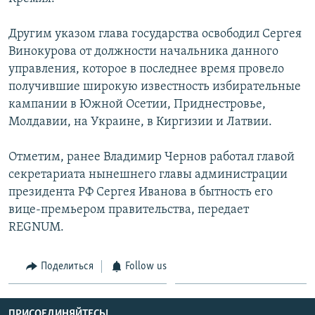
СПОРТ
БЛОГИ
АРХИВ РАДИОПРОГРАММЫ
Другим указом глава государства освободил Сергея
МИР
ГОЛОСА
Винокурова от должности начальника данного
ЧИТАЕМ ПРЕССУ
Все сайты РСЕ/РС
управления, которое в последнее время провело
получившие широкую известность избирательные
кампании в Южной Осетии, Приднестровье,
Молдавии, на Украине, в Киргизии и Латвии.
Отметим, ранее Владимир Чернов работал главой
секретариата нынешнего главы администрации
президента РФ Сергея Иванова в бытность его
вице-премьером правительства, передает
REGNUM.
Поделиться
Follow us
ПРИСОЕДИНЯЙТЕСЬ!