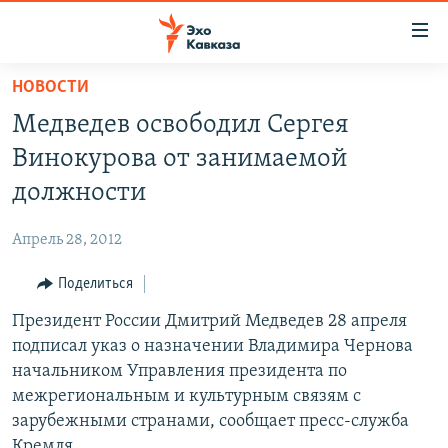
Accessibility
links
Вернуться
НОВОСТИ
к
НОВОСТИ
Медведев освободил Сергея
основному
ТБИЛИСИ
содержанию
Винокурова от занимаемой
СУХУМИ
Вернутся
должности
к
ЦХИНВАЛИ
главной
Апрель 28, 2012
ВЕСЬ КАВКАЗ
навигации
Вернутся
Поделиться
ТЕМЫ
СЕВЕРНЫЙ КАВКАЗ
к
Президент России Дмитрий Медведев 28 апреля
РУБРИКИ
АРМЕНИЯ
ПОЛИТИКА
поиску
подписал указ о назначении Владимира Чернова
МУЛЬТИМЕДИА
АЗЕРБАЙДЖАН
ЭКОНОМИКА
НЕКРУГЛЫЙ СТОЛ
начальником Управления президента по
АУДИО
межрегиональным и культурным связям с
ОБЩЕСТВО
ГОСТЬ НЕДЕЛИ
ВИДЕО
зарубежными странами, сообщает пресс-служба
КУЛЬТУРА
ПОЗИЦИЯ
ФОТО
ПОДКАСТЫ
Кремля.
ПРИСОЕДИНЯЙТЕСЬ!