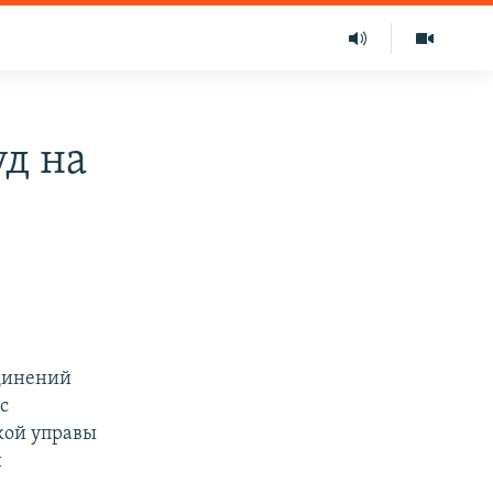
уд на
динений
с
кой управы
и