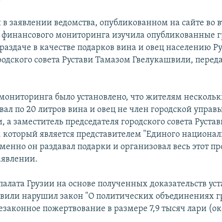
 в заявлении ведомства, опубликованном на сайте во в
 финансового мониторинга изучила опубликованные 
раздаче в качестве подарков вина и овец населению Р
родского совета Рустави Тамазом Гвелукашвили, переда
е мониторинга было установлено, что жителям нескольк
вал по 20 литров вина и овец не член городской управ
 а заместитель председателя городского совета Рустав
 который является представителем "Единого национал
енно он раздавал подарки и организовал весь этот про
аявлении.
палата Грузии на основе полученных доказательств уст
вили нарушил закон "О политических объединениях г
законное пожертвование в размере 7,9 тысяч лари (ок