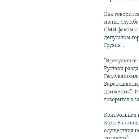
СПОРТ
БЛОГИ
АРХИВ РАДИОПРОГРАММЫ
МИР
ГОЛОСА
Как говорится
июня, служба
ЧИТАЕМ ПРЕССУ
СМИ факты о 
депутатом го
Грузия".
"В результат
Рустави разда
Гвелукашвили,
Бараташвили,
движения". Им
говорится в з
Контрольная 
Каха Бараташ
осуществил не
долларов).