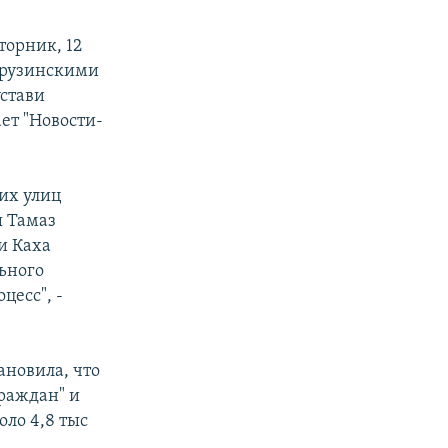
торник, 12
грузинскими
устави
ет "Новости-
их улиц
ы Тамаз
и Каха
ьного
цесс", -
ановила, что
раждан" и
оло 4,8 тыс