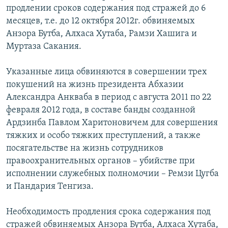
продлении сроков содержания под стражей до 6
СПОРТ
БЛОГИ
АРХИВ РАДИОПРОГРАММЫ
месяцев, т.е. до 12 октября 2012г. обвиняемых
МИР
ГОЛОСА
Анзора Бутба, Алхаса Хутаба, Рамзи Хашига и
Муртаза Сакания.
ЧИТАЕМ ПРЕССУ
Все сайты РСЕ/РС
Указанные лица обвиняются в совершении трех
покушений на жизнь президента Абхазии
Александра Анкваба в период с августа 2011 по 22
февраля 2012 года, в составе банды созданной
Ардзинба Павлом Харитоновичем для совершения
тяжких и особо тяжких преступлений, а также
посягательстве на жизнь сотрудников
правоохранительных органов – убийстве при
исполнении служебных полномочии – Ремзи Цугба
и Пандария Тенгиза.
Необходимость продления срока содержания под
стражей обвиняемых Анзора Бутба, Алхаса Хутаба,