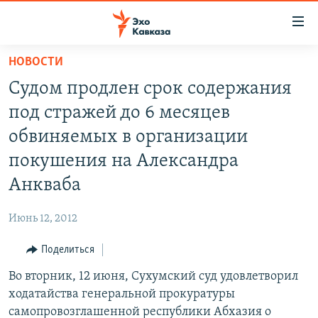
Accessibility
links
Вернуться
НОВОСТИ
к
НОВОСТИ
Судом продлен срок содержания
основному
ТБИЛИСИ
содержанию
под стражей до 6 месяцев
СУХУМИ
Вернутся
обвиняемых в организации
к
ЦХИНВАЛИ
покушения на Александра
главной
ВЕСЬ КАВКАЗ
навигации
Анкваба
Вернутся
ТЕМЫ
СЕВЕРНЫЙ КАВКАЗ
к
Июнь 12, 2012
РУБРИКИ
АРМЕНИЯ
ПОЛИТИКА
поиску
Поделиться
МУЛЬТИМЕДИА
АЗЕРБАЙДЖАН
ЭКОНОМИКА
НЕКРУГЛЫЙ СТОЛ
Во вторник, 12 июня, Сухумский суд удовлетворил
АУДИО
ОБЩЕСТВО
ГОСТЬ НЕДЕЛИ
ВИДЕО
ходатайства генеральной прокуратуры
КУЛЬТУРА
ПОЗИЦИЯ
ФОТО
ПОДКАСТЫ
самопровозглашенной республики Абхазия о
ПРИСОЕДИНЯЙТЕСЬ!