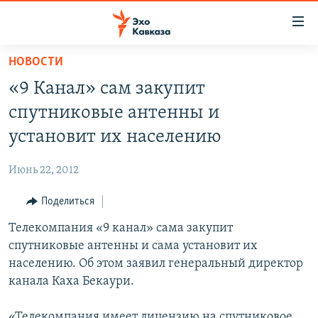
Accessibility
links
Вернуться
НОВОСТИ
к
НОВОСТИ
«9 Канал» сам закупит
основному
ТБИЛИСИ
содержанию
спутниковые антенны и
СУХУМИ
Вернутся
установит их населению
к
ЦХИНВАЛИ
главной
Июнь 22, 2012
ВЕСЬ КАВКАЗ
навигации
Вернутся
Поделиться
ТЕМЫ
СЕВЕРНЫЙ КАВКАЗ
к
Телекомпания «9 канал» сама закупит
РУБРИКИ
АРМЕНИЯ
ПОЛИТИКА
поиску
спутниковые антенны и сама установит их
МУЛЬТИМЕДИА
АЗЕРБАЙДЖАН
ЭКОНОМИКА
НЕКРУГЛЫЙ СТОЛ
населению. Об этом заявил генеральный директор
АУДИО
канала Каха Бекаури.
ОБЩЕСТВО
ГОСТЬ НЕДЕЛИ
ВИДЕО
КУЛЬТУРА
ПОЗИЦИЯ
ФОТО
ПОДКАСТЫ
«Телекомпания имеет лицензию на спутниковое
ПРИСОЕДИНЯЙТЕСЬ!