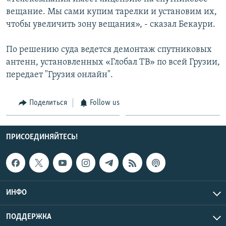
СПОРТ
БЛОГИ
АРХИВ РАДИОПРОГРАММЫ
вещание. Мы сами купим тарелки и установим их,
чтобы увеличить зону вещания», - сказал Бекаури.
МИР
ГОЛОСА
ЧИТАЕМ ПРЕССУ
Все сайты РСЕ/РС
По решению суда ведется демонтаж спутниковых
антенн, установленных «Глобал ТВ» по всей Грузии,
передает "Грузия онлайн".
Поделиться
Follow us
ПРИСОЕДИНЯЙТЕСЬ!
ИНФО
ПОДДЕРЖКА