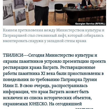
СПОРТ
БЛОГИ
АРХИВ РАДИОПРОГРАММЫ
МИР
ГОЛОСА
ЧИТАЕМ ПРЕССУ
Все сайты РСЕ/РС
Камнем преткновения между Министерством культуры и
Патриархией стал стеклянный лифт, который собирались
вмонтировать снаружи у западной стены храма
ТБИЛИСИ---Сегодня Министерство культуры и
охраны памятников устроило презентацию проекта
реставрации храма Баграта. Реставрационные
работы памятника XI века были приостановлены в
понедельник по требованию Патриарха Грузии
Илии II. В свою очередь, распространилась
информация, что храм Баграта может быть
исключен из списка исторических объектов,
охраняемых ЮНЕСКО. На сегодняшней