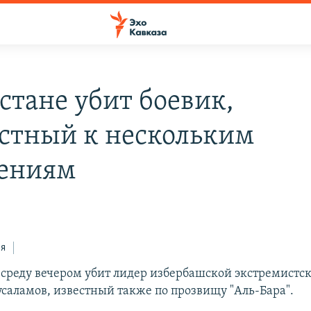
стане убит боевик,
стный к нескольким
ениям
ся
в среду вечером убит лидер избербашской экстремистс
саламов, известный также по прозвищу "Аль-Бара".