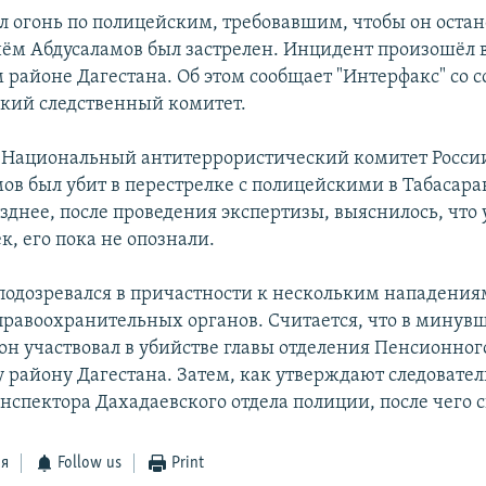
л огонь по полицейским, требовавшим, чтобы он оста
ём Абдусаламов был застрелен. Инцидент произошёл 
 районе Дагестана. Об этом сообщает "Интерфакс" со 
кий следственный комитет.
у Национальный антитеррористический комитет Росси
мов был убит в перестрелке с полицейскими в Табасар
зднее, после проведения экспертизы, выяснилось, что
к, его пока не опознали.
подозревался в причастности к нескольким нападения
правоохранительных органов. Считается, что в минув
он участвовал в убийстве главы отделения Пенсионног
району Дагестана. Затем, как утверждают следователи
нспектора Дахадаевского отдела полиции, после чего 
ся
Follow us
Print