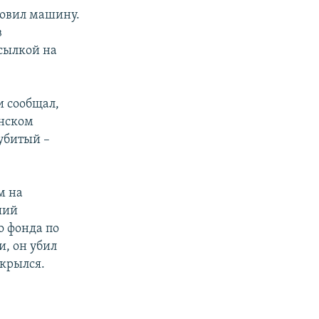
новил машину.
в
ссылкой на
и сообщал,
анском
 убитый –
м на
ший
о фонда по
, он убил
скрылся.