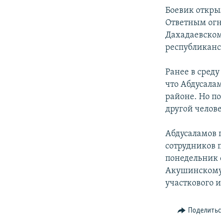
СПОРТ
БЛОГИ
АРХИВ РАДИОПРОГРАММЫ
Боевик откры
МИР
ГОЛОСА
Ответным огн
Дахадаевском
ЧИТАЕМ ПРЕССУ
республиканс
Ранее в сред
что Абдусала
районе. Но по
другой челове
Абдусаламов 
сотрудников 
понедельник 
Акушинскому 
участкового и
Поделить