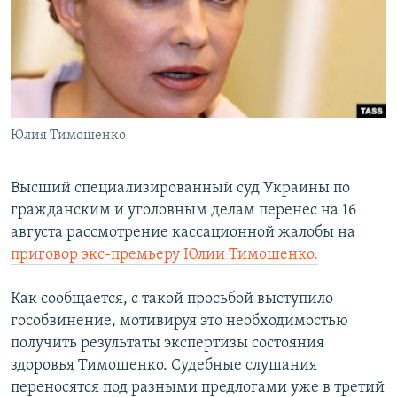
СПОРТ
БЛОГИ
АРХИВ РАДИОПРОГРАММЫ
МИР
ГОЛОСА
ЧИТАЕМ ПРЕССУ
Все сайты РСЕ/РС
Юлия Тимошенко
Высший специализированный суд Украины по
гражданским и уголовным делам перенес на 16
августа рассмотрение кассационной жалобы на
приговор экс-премьеру Юлии Тимошенко.
Как сообщается, с такой просьбой выступило
гособвинение, мотивируя это необходимостью
получить результаты экспертизы состояния
здоровья Тимошенко. Судебные слушания
переносятся под разными предлогами уже в третий