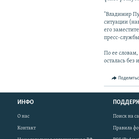
СПОРТ
БЛОГИ
АРХИВ РАДИОПРОГРАММЫ
МИР
ГОЛОСА
"Владимир Пу
ситуации (на
ЧИТАЕМ ПРЕССУ
его заместит
пресс-служб
По ее словам
осталась без
Поделить
ИНФО
ПОДДЕР
О нас
Поиск на с
ПРИСОЕДИНЯЙТЕСЬ!
Контакт
Правила ф