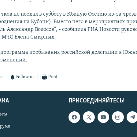
чков не поехал в субботу в Южную Осетию из-за чре
воднения на Кубани). Вместо него в мероприятиях при
ель Александр Волосов", - сообщила РИА Новости руков
ы МЧС Елена Смирных.
, программа пребывания российской делегации в Южн
 изменений.
ся
Follow us
Print
ЖКА
ПРИСОЕДИНЯЙТЕСЬ!
айте
орума