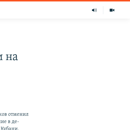
 на
ков отменил
ие в де-
 Кубани.