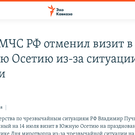
 МЧС РФ отменил визит в
 Осетию из-за ситуации
и
ся
ерства по чрезвычайным ситуациям РФ Владимир Пуч
ный на 14 июля визит в Южную Осетию на празднован
лике Дня миротворца из-за чрезвычайной ситуации на