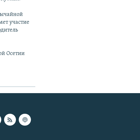
звычайной
мет участие
одитель
ой Осетии