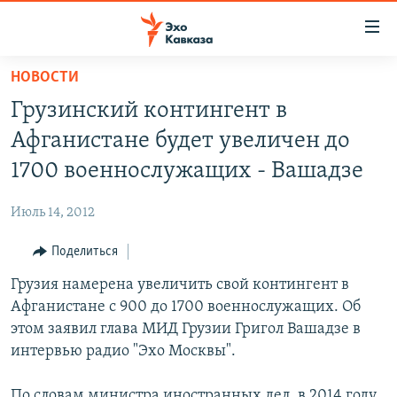
Accessibility
links
Вернуться
НОВОСТИ
к
НОВОСТИ
Грузинский контингент в
основному
ТБИЛИСИ
содержанию
Афганистане будет увеличен до
СУХУМИ
Вернутся
1700 военнослужащих - Вашадзе
к
ЦХИНВАЛИ
главной
Июль 14, 2012
ВЕСЬ КАВКАЗ
навигации
Вернутся
Поделиться
ТЕМЫ
СЕВЕРНЫЙ КАВКАЗ
к
Грузия намерена увеличить свой контингент в
РУБРИКИ
АРМЕНИЯ
ПОЛИТИКА
поиску
Афганистане с 900 до 1700 военнослужащих. Об
МУЛЬТИМЕДИА
АЗЕРБАЙДЖАН
ЭКОНОМИКА
НЕКРУГЛЫЙ СТОЛ
этом заявил глава МИД Грузии Григол Вашадзе в
АУДИО
интервью радио "Эхо Москвы".
ОБЩЕСТВО
ГОСТЬ НЕДЕЛИ
ВИДЕО
КУЛЬТУРА
ПОЗИЦИЯ
ФОТО
ПОДКАСТЫ
По словам министра иностранных дел, в 2014 году
ПРИСОЕДИНЯЙТЕСЬ!