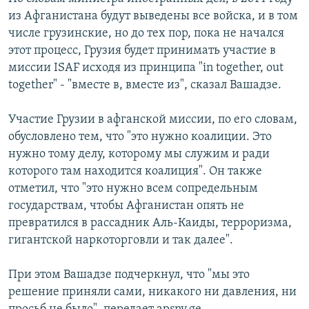
СПОРТ
БЛОГИ
АРХИВ РАДИОПРОГРАММЫ
из Афганистана будут выведены все войска, и в том
числе грузинские, но до тех пор, пока не начался
МИР
ГОЛОСА
этот процесс, Грузия будет принимать участие в
ЧИТАЕМ ПРЕССУ
Все сайты РСЕ/РС
миссии ISAF исходя из принципа "in together, out
together" - "вместе в, вместе из", сказал Вашадзе.
Участие Грузии в афганской миссии, по его словам,
обусловлено тем, что "это нужно коалиции. Это
нужно тому делу, которому мы служим и ради
которого там находится коалиция". Он также
отметил, что "это нужно всем сопредельным
государствам, чтобы Афганистан опять не
превратился в рассадник Аль-Каиды, терроризма,
гигантской наркоторговли и так далее".
При этом Вашадзе подчеркнул, что "мы это
решение приняли сами, никакого ни давления, ни