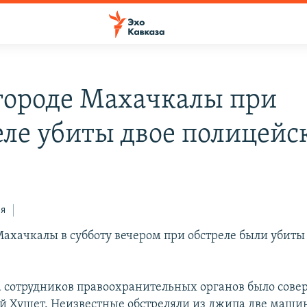
городе Махачкалы при
еле убиты двое полицейс
ся
Махачкалы в субботу вечером при обстреле были убиты
.
 сотрудников правоохранительных органов было сове
й Хушет. Неизвестные обстреляли из джипа две маши