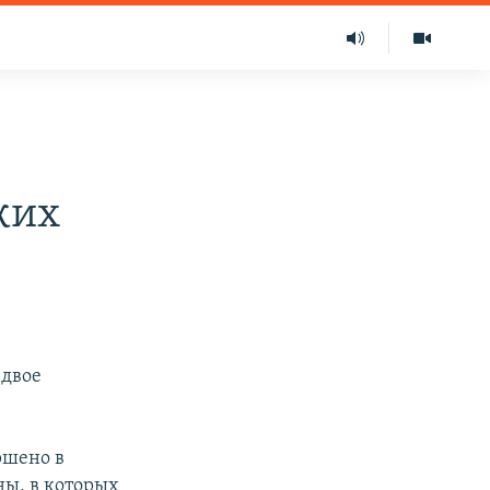
ких
 двое
ршено в
ны, в которых