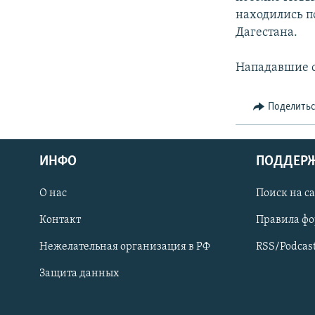
СПОРТ
БЛОГИ
АРХИВ РАДИОПРОГРАММЫ
находились п
МИР
ГОЛОСА
Дагестана.
ЧИТАЕМ ПРЕССУ
Нападавшие с
Поделить
ИНФО
ПОДДЕР
О нас
Поиск на с
Контакт
Правила ф
Нежелательная организация в РФ
RSS/Podcas
Защита данных
ПРИСОЕДИНЯЙТЕСЬ!