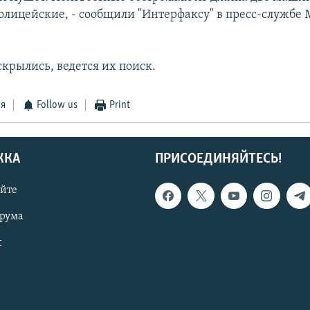
олицейские, - сообщили "Интерфаксу" в пресс-службе
крылись, ведется их поиск.
ся
Follow us
Print
ЖКА
ПРИСОЕДИНЯЙТЕСЬ!
айте
орума
t