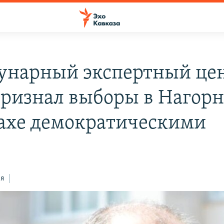
нарный экспертный це
признал выборы в Нагор
ахе демократическими
ся