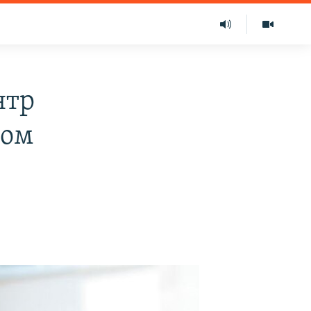
нтр
ном