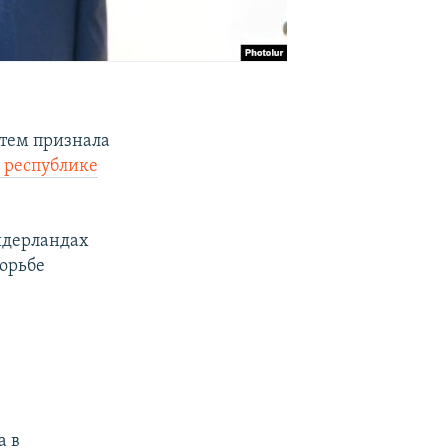
тем признала
 республике
идерландах
орьбе
а в