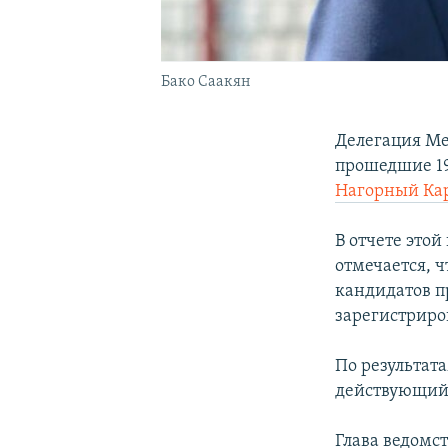
Бако Саакян
Делегация Ме
прошедшие 1
Нагорный Ка
В отчете это
отмечается, 
кандидатов п
зарегистриро
По результат
действующий 
Глава ведомс