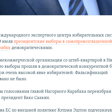
ждународного экспертного центра избирательных сис
9 июля
президентские выборы в самопровозглашенной
рабах
демократическими.
й некоммерческой организации со штаб-квартирой в Н
что выборы прошли в демократической конкурентной б
ри очень высокой явке избирателей. Фальсификаций
вано не было.
ам голосования главой Нагорного Карабаха переизбран
президент Бако Саакян.
тва ЕС по внешней политике Кэтрин Эштон подчеркнул