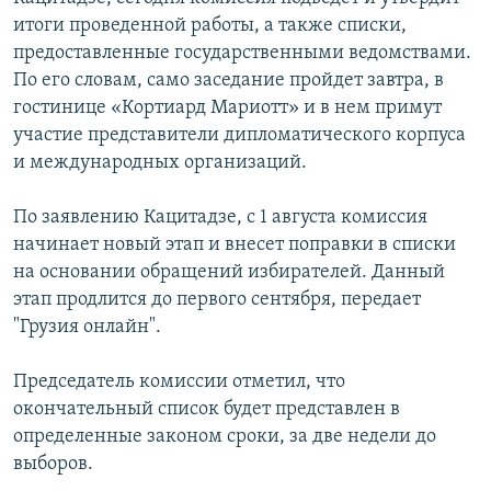
СПОРТ
БЛОГИ
АРХИВ РАДИОПРОГРАММЫ
итоги проведенной работы, а также списки,
предоставленные государственными ведомствами.
МИР
ГОЛОСА
По его словам, само заседание пройдет завтра, в
ЧИТАЕМ ПРЕССУ
Все сайты РСЕ/РС
гостинице «Кортиард Мариотт» и в нем примут
участие представители дипломатического корпуса
и международных организаций.
По заявлению Кацитадзе, с 1 августа комиссия
начинает новый этап и внесет поправки в списки
на основании обращений избирателей. Данный
этап продлится до первого сентября, передает
"Грузия онлайн".
Председатель комиссии отметил, что
окончательный список будет представлен в
определенные законом сроки, за две недели до
выборов.