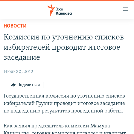
Accessibility
links
Вернуться
НОВОСТИ
к
НОВОСТИ
Комиссия по уточнению списков
основному
ТБИЛИСИ
содержанию
избирателей проводит итоговое
СУХУМИ
Вернутся
заседание
к
ЦХИНВАЛИ
главной
Июль 30, 2012
ВЕСЬ КАВКАЗ
навигации
Вернутся
Поделиться
ТЕМЫ
СЕВЕРНЫЙ КАВКАЗ
к
Государственная комиссия по уточнению списков
РУБРИКИ
АРМЕНИЯ
ПОЛИТИКА
поиску
избирателей Грузии проводит итоговое заседание
МУЛЬТИМЕДИА
АЗЕРБАЙДЖАН
ЭКОНОМИКА
НЕКРУГЛЫЙ СТОЛ
по подведению результатов проведенной работы.
АУДИО
ОБЩЕСТВО
ГОСТЬ НЕДЕЛИ
ВИДЕО
Как заявил председатель комиссии Мамука
КУЛЬТУРА
ПОЗИЦИЯ
ФОТО
ПОДКАСТЫ
Кацитадзе, сегодня комиссия подведет и утвердит
ПРИСОЕДИНЯЙТЕСЬ!