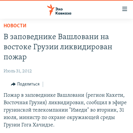
Accessibility
links
Вернуться
НОВОСТИ
к
НОВОСТИ
В заповеднике Вашловани на
основному
ТБИЛИСИ
содержанию
востоке Грузии ликвидирован
СУХУМИ
Вернутся
пожар
к
ЦХИНВАЛИ
главной
Июль 31, 2012
ВЕСЬ КАВКАЗ
навигации
Вернутся
Поделиться
ТЕМЫ
СЕВЕРНЫЙ КАВКАЗ
к
Пожар в заповеднике Вашловани (регион Кахети,
РУБРИКИ
АРМЕНИЯ
ПОЛИТИКА
поиску
Восточная Грузия) ликвидирован, сообщил в эфире
МУЛЬТИМЕДИА
АЗЕРБАЙДЖАН
ЭКОНОМИКА
НЕКРУГЛЫЙ СТОЛ
грузинской телекомпании "Имеди" во вторник, 31
АУДИО
июля, министр по охране окружающей среды
ОБЩЕСТВО
ГОСТЬ НЕДЕЛИ
ВИДЕО
Грузии Гога Хачидзе.
КУЛЬТУРА
ПОЗИЦИЯ
ФОТО
ПОДКАСТЫ
ПРИСОЕДИНЯЙТЕСЬ!