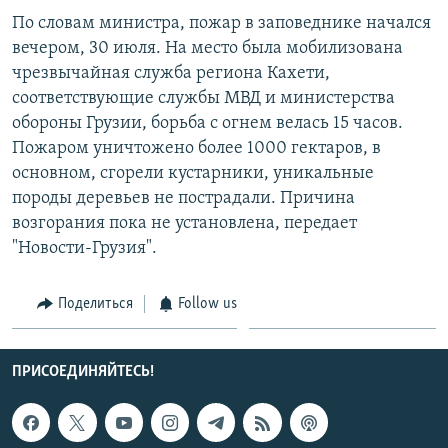
СПОРТ
БЛОГИ
АРХИВ РАДИОПРОГРАММЫ
По словам министра, пожар в заповеднике начался
вечером, 30 июля. На место была мобилизована
МИР
ГОЛОСА
чрезвычайная служба региона Кахети,
ЧИТАЕМ ПРЕССУ
Все сайты РСЕ/РС
соответствующие службы МВД и министерства
обороны Грузии, борьба с огнем велась 15 часов.
Пожаром уничтожено более 1000 гектаров, в
основном, сгорели кустарники, уникальные
породы деревьев не пострадали. Причина
возгорания пока не установлена, передает
"Новости-Грузия".
Поделиться
Follow us
ПРИСОЕДИНЯЙТЕСЬ!