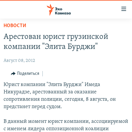
Accessibility
links
Вернуться
НОВОСТИ
к
НОВОСТИ
Арестован юрист грузинской
основному
ТБИЛИСИ
содержанию
компании "Элита Бурджи"
СУХУМИ
Вернутся
к
Август 08, 2012
ЦХИНВАЛИ
главной
ВЕСЬ КАВКАЗ
Поделиться
навигации
Вернутся
ТЕМЫ
Юрист компании "Элита Бурджи" Имеда
СЕВЕРНЫЙ КАВКАЗ
к
Никурадзе, арестованный за оказание
РУБРИКИ
АРМЕНИЯ
ПОЛИТИКА
поиску
сопротивления полиции, сегодня, 8 августа, он
МУЛЬТИМЕДИА
АЗЕРБАЙДЖАН
ЭКОНОМИКА
НЕКРУГЛЫЙ СТОЛ
предстанет перед судом.
АУДИО
ОБЩЕСТВО
ГОСТЬ НЕДЕЛИ
ВИДЕО
В данный момент юрист компании, ассоциируемой
КУЛЬТУРА
ПОЗИЦИЯ
ФОТО
ПОДКАСТЫ
с именем лидера оппозиционной коалиции
ПРИСОЕДИНЯЙТЕСЬ!