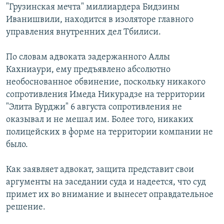
"Грузинская мечта" миллиардера Бидзины
СПОРТ
БЛОГИ
АРХИВ РАДИОПРОГРАММЫ
Иванишвили, находится в изоляторе главного
МИР
ГОЛОСА
управления внутренних дел Тбилиси.
ЧИТАЕМ ПРЕССУ
Все сайты РСЕ/РС
По словам адвоката задержанного Аллы
Кахниаури, ему предъявлено абсолютно
необоснованное обвинение, поскольку никакого
сопротивления Имеда Никурадзе на территории
"Элита Бурджи" 6 августа сопротивления не
оказывал и не мешал им. Более того, никаких
полицейских в форме на территории компании не
было.
Как заявляет адвокат, защита представит свои
аргументы на заседании суда и надеется, что суд
примет их во внимание и вынесет оправдательное
решение.