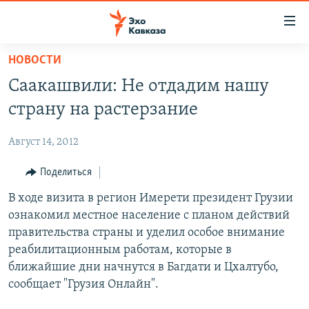
Accessibility
links
Вернуться
НОВОСТИ
к
НОВОСТИ
Саакашвили: Не отдадим нашу
основному
ТБИЛИСИ
содержанию
страну на растерзание
СУХУМИ
Вернутся
к
Август 14, 2012
ЦХИНВАЛИ
главной
ВЕСЬ КАВКАЗ
Поделиться
навигации
Вернутся
ТЕМЫ
В ходе визита в регион Имерети президент Грузии
СЕВЕРНЫЙ КАВКАЗ
к
ознакомил местное население с планом действий
РУБРИКИ
АРМЕНИЯ
ПОЛИТИКА
поиску
правительства страны и уделил особое внимание
МУЛЬТИМЕДИА
АЗЕРБАЙДЖАН
ЭКОНОМИКА
НЕКРУГЛЫЙ СТОЛ
реабилитационным работам, которые в
ближайшие дни начнутся в Багдати и Цхалтубо,
АУДИО
ОБЩЕСТВО
ГОСТЬ НЕДЕЛИ
ВИДЕО
сообщает "Грузия Онлайн".
КУЛЬТУРА
ПОЗИЦИЯ
ФОТО
ПОДКАСТЫ
ПРИСОЕДИНЯЙТЕСЬ!