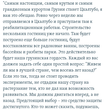
"Самым настоящим, самым крутым и самым
СПОРТ
БЛОГИ
АРХИВ РАДИОПРОГРАММЫ
грандиозным курортом Грузии станет Цхалтубо, я
МИР
ГОЛОСА
вам это обещаю. Ровно через неделю мы
отправляемся в Цхалтубо и приступаем там к
ЧИТАЕМ ПРЕССУ
Все сайты РСЕ/РС
реабилитационным работам. Строительство
нескольких гостиниц уже начато. Там будет
построено еще больше гостиниц, будут
восстановлены все радоновые ванны, построены
бассейны и разбиты парки. Это действительно
будет наша грузинская гордость. Каждый из вас
должен задать себе один простой вопрос: "Живем
ли мы в лучшей стране, чем восемь лет назад?"
Если это так, тогда не стоит проводить
эксперименты, не отдадим нашу страну на
растерзание тем, кто не дал нам возможность
развиваться. Мы должны двигаться вперед, а не
назад. Предстоящий выбор – это средство защиты
достигнутого. Кто-то может сказать, подумаешь,