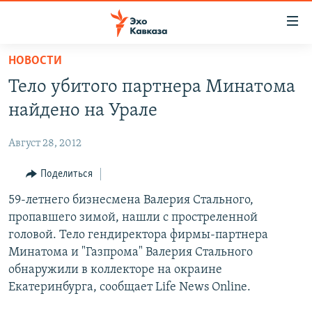
Accessibility
links
Вернуться
НОВОСТИ
к
НОВОСТИ
Тело убитого партнера Минатома
основному
ТБИЛИСИ
содержанию
найдено на Урале
СУХУМИ
Вернутся
к
Август 28, 2012
ЦХИНВАЛИ
главной
ВЕСЬ КАВКАЗ
Поделиться
навигации
Вернутся
ТЕМЫ
59-летнего бизнесмена Валерия Стального,
СЕВЕРНЫЙ КАВКАЗ
к
пропавшего зимой, нашли с простреленной
РУБРИКИ
АРМЕНИЯ
ПОЛИТИКА
поиску
головой. Тело гендиректора фирмы-партнера
МУЛЬТИМЕДИА
АЗЕРБАЙДЖАН
ЭКОНОМИКА
НЕКРУГЛЫЙ СТОЛ
Минатома и "Газпрома" Валерия Стального
обнаружили в коллекторе на окраине
АУДИО
ОБЩЕСТВО
ГОСТЬ НЕДЕЛИ
ВИДЕО
Екатеринбурга, сообщает Life News Online.
КУЛЬТУРА
ПОЗИЦИЯ
ФОТО
ПОДКАСТЫ
ПРИСОЕДИНЯЙТЕСЬ!