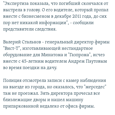
"Экспертиза показала, что погибший скончался от
СПОРТ
БЛОГИ
АРХИВ РАДИОПРОГРАММЫ
выстрела в голову. О его водителе, который пропал
МИР
ГОЛОСА
вместе с бизнесменом в декабре 2011 года, до сих
пор нет никакой информации", - сообщили
ЧИТАЕМ ПРЕССУ
Все сайты РСЕ/РС
представители следствия.
Валерий Стальнов - генеральный директор фирмы
"Вист-Т", изготавливающей нестандартное
оборудование для Минатома и "Газпрома", исчез
вместе с 45-летним водителем Андрем Паутовым
во время поездки на дачу.
Полиция отсмотрела записи с камер наблюдения
на выезде из города, но оказалось, что "мерседес"
там не проезжал. Зять директора прочесал все
близлежащие дворы и нашел машину
припаркованной недалеко от офиса фирмы.