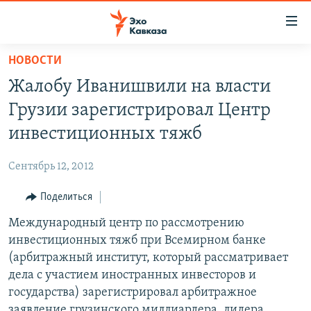
Accessibility
links
Вернуться
НОВОСТИ
к
НОВОСТИ
Жалобу Иванишвили на власти
основному
ТБИЛИСИ
содержанию
Грузии зарегистрировал Центр
СУХУМИ
Вернутся
инвестиционных тяжб
к
ЦХИНВАЛИ
главной
Сентябрь 12, 2012
ВЕСЬ КАВКАЗ
навигации
Вернутся
Поделиться
ТЕМЫ
СЕВЕРНЫЙ КАВКАЗ
к
Международный центр по рассмотрению
РУБРИКИ
АРМЕНИЯ
ПОЛИТИКА
поиску
инвестиционных тяжб при Всемирном банке
МУЛЬТИМЕДИА
АЗЕРБАЙДЖАН
ЭКОНОМИКА
НЕКРУГЛЫЙ СТОЛ
(арбитражный институт, который рассматривает
АУДИО
дела с участием иностранных инвесторов и
ОБЩЕСТВО
ГОСТЬ НЕДЕЛИ
ВИДЕО
государства) зарегистрировал арбитражное
КУЛЬТУРА
ПОЗИЦИЯ
ФОТО
ПОДКАСТЫ
заявление грузинского миллиардера, лидера
ПРИСОЕДИНЯЙТЕСЬ!