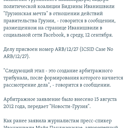
СПОРТ
БЛОГИ
АРХИВ РАДИОПРОГРАММЫ
политической коалиции Бидзины Иванишвили
"Грузинская мечта" в отношении действий
МИР
ГОЛОСА
правительства Грузии, - говорится в сообщении,
ЧИТАЕМ ПРЕССУ
Все сайты РСЕ/РС
размещенном на странице Иванишвили в
социальной сети Facebook, в среду, 12 сентября.
Делу присвоен номер ARB/12/27 (ICSID Case No
ARB/12/27).
"Следующий этап - это создание арбитражного
трибунала, после формирования которого начнется
рассмотрение дела", - говорится в сообщении.
Арбитражное заявление было внесено 15 августа
2012 года, передает "Новости-Грузия".
Как ранее заявила журналистам пресс-спикер