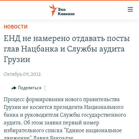
Accessibility
links
Вернуться
НОВОСТИ
к
НОВОСТИ
ЕНД не намерено отдавать посты
основному
ТБИЛИСИ
содержанию
глав Нацбанка и Службы аудита
СУХУМИ
Вернутся
Грузии
к
ЦХИНВАЛИ
главной
Октябрь 09, 2012
ВЕСЬ КАВКАЗ
навигации
Вернутся
Поделиться
ТЕМЫ
СЕВЕРНЫЙ КАВКАЗ
к
Процесс формирования нового правительства
РУБРИКИ
АРМЕНИЯ
ПОЛИТИКА
поиску
Грузии не коснется президента Национального
МУЛЬТИМЕДИА
АЗЕРБАЙДЖАН
ЭКОНОМИКА
НЕКРУГЛЫЙ СТОЛ
банка и руководителя Службы государственного
АУДИО
аудита. Об этом заявил первый номер
ОБЩЕСТВО
ГОСТЬ НЕДЕЛИ
ВИДЕО
избирательного списка "Единое национальное
КУЛЬТУРА
ПОЗИЦИЯ
ФОТО
ПОДКАСТЫ
движение" Давид Бакрадзе.
ПРИСОЕДИНЯЙТЕСЬ!