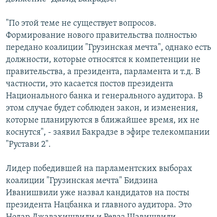
СПОРТ
БЛОГИ
АРХИВ РАДИОПРОГРАММЫ
"По этой теме не существует вопросов.
МИР
ГОЛОСА
Формирование нового правительства полностью
ЧИТАЕМ ПРЕССУ
Все сайты РСЕ/РС
передано коалиции "Грузинская мечта", однако есть
должности, которые относятся к компетенции не
правительства, а президента, парламента и т.д. В
частности, это касается постов президента
Национального банка и генерального аудитора. В
этом случае будет соблюден закон, и изменения,
которые планируются в ближайшее время, их не
коснутся", - заявил Бакрадзе в эфире телекомпании
"Рустави 2".
Лидер победившей на парламентских выборах
коалиции "Грузинская мечта" Бидзина
Иванишвили уже назвал кандидатов на посты
президента Нацбанка и главного аудитора. Это