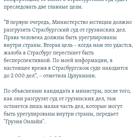
СПОРТ
БЛОГИ
АРХИВ РАДИОПРОГРАММЫ
преследовать две главные цели.
МИР
ГОЛОСА
“В первую очередь, Министерство юстиции должно
ЧИТАЕМ ПРЕССУ
Все сайты РСЕ/РС
разгрузить Страсбургский суд от грузинских дел.
Права человека должны быть урегулированы
внутри страны. Вторая цель – когда нам это удастся,
жалоба в Страсбург перестанет быть
бесперспективной. По моей информации, в
настоящее время в Страсбургском суде находится
до 2 000 дел”, – отметила Цулукиани.
По объяснению кандидата в министры, после того,
как они разгрузят суд от грузинских дел, там
останется лишь малая часть дел, которые могут
быть урегулированы внутри страны, передает
"Грузия Онлайн".