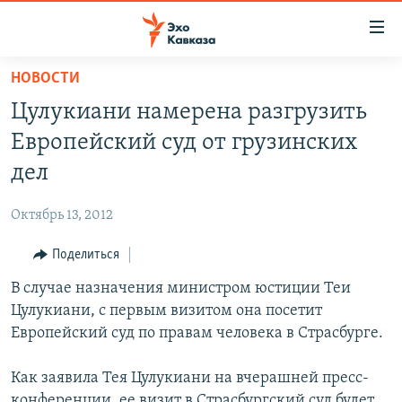
Accessibility
links
Вернуться
НОВОСТИ
к
НОВОСТИ
Цулукиани намерена разгрузить
основному
ТБИЛИСИ
содержанию
Европейский суд от грузинских
СУХУМИ
Вернутся
дел
к
ЦХИНВАЛИ
главной
Октябрь 13, 2012
ВЕСЬ КАВКАЗ
навигации
Вернутся
Поделиться
ТЕМЫ
СЕВЕРНЫЙ КАВКАЗ
к
В случае назначения министром юстиции Теи
РУБРИКИ
АРМЕНИЯ
ПОЛИТИКА
поиску
Цулукиани, с первым визитом она посетит
МУЛЬТИМЕДИА
АЗЕРБАЙДЖАН
ЭКОНОМИКА
НЕКРУГЛЫЙ СТОЛ
Европейский суд по правам человека в Страсбурге.
АУДИО
ОБЩЕСТВО
ГОСТЬ НЕДЕЛИ
ВИДЕО
Как заявила Тея Цулукиани на вчерашней пресс-
КУЛЬТУРА
ПОЗИЦИЯ
ФОТО
ПОДКАСТЫ
конференции, ее визит в Страсбургский суд будет
ПРИСОЕДИНЯЙТЕСЬ!