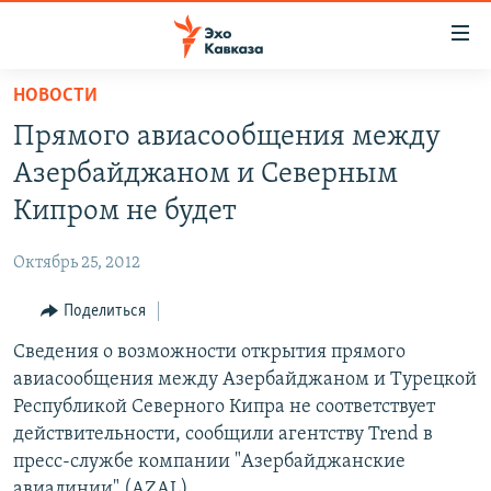
Accessibility
links
Вернуться
НОВОСТИ
к
НОВОСТИ
Прямого авиасообщения между
основному
ТБИЛИСИ
содержанию
Азербайджаном и Северным
СУХУМИ
Вернутся
Кипром не будет
к
ЦХИНВАЛИ
главной
Октябрь 25, 2012
ВЕСЬ КАВКАЗ
навигации
Вернутся
Поделиться
ТЕМЫ
СЕВЕРНЫЙ КАВКАЗ
к
Сведения о возможности открытия прямого
РУБРИКИ
АРМЕНИЯ
ПОЛИТИКА
поиску
авиасообщения между Азербайджаном и Турецкой
МУЛЬТИМЕДИА
АЗЕРБАЙДЖАН
ЭКОНОМИКА
НЕКРУГЛЫЙ СТОЛ
Республикой Северного Кипра не соответствует
АУДИО
действительности, сообщили агентству Trend в
ОБЩЕСТВО
ГОСТЬ НЕДЕЛИ
ВИДЕО
пресс-cлужбе компании "Азербайджанские
КУЛЬТУРА
ПОЗИЦИЯ
ФОТО
ПОДКАСТЫ
авиалинии" (AZAL).
ПРИСОЕДИНЯЙТЕСЬ!