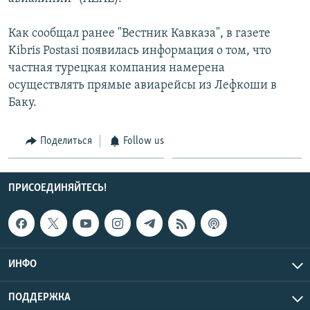
СПОРТ
БЛОГИ
АРХИВ РАДИОПРОГРАММЫ
Как сообщал ранее "Вестник Кавказа", в газете
МИР
ГОЛОСА
Kibris Postasi появилась информация о том, что
ЧИТАЕМ ПРЕССУ
Все сайты РСЕ/РС
частная турецкая компания намерена
осуществлять прямые авиарейсы из Лефкоши в
Баку.
Поделиться
Follow us
ПРИСОЕДИНЯЙТЕСЬ!
ИНФО
ПОДДЕРЖКА