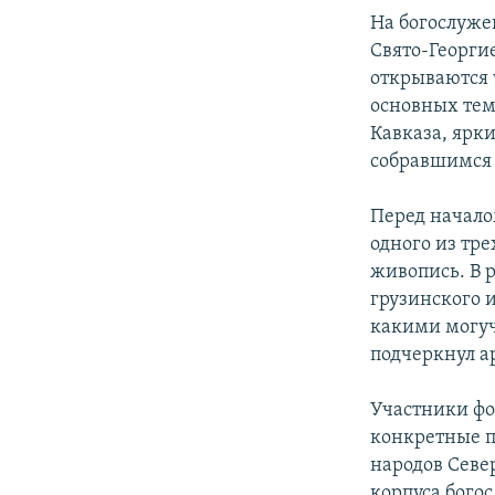
СПОРТ
БЛОГИ
АРХИВ РАДИОПРОГРАММЫ
На богослуже
МИР
ГОЛОСА
Свято-Георги
открываются 
ЧИТАЕМ ПРЕССУ
основных тем
Кавказа, ярк
собравшимся
Перед начало
одного из тр
живопись. В 
грузинского и
какими могуч
подчеркнул а
Участники фо
конкретные п
народов Севе
корпуса бого