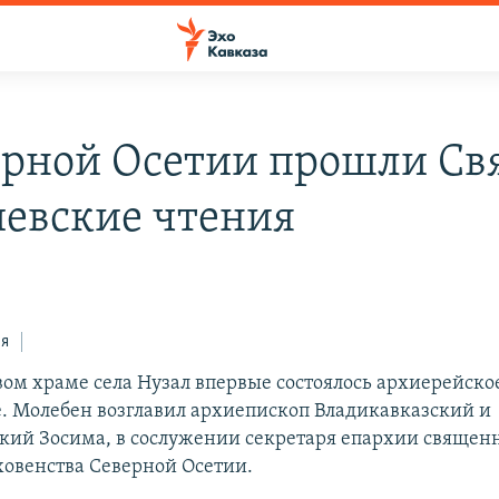
ерной Осетии прошли Св
иевские чтения
ся
вом храме села Нузал впервые состоялось архиерейско
. Молебен возглавил архиепископ Владикавказский и
ий Зосима, в сослужении секретаря епархии священ
уховенства Северной Осетии.