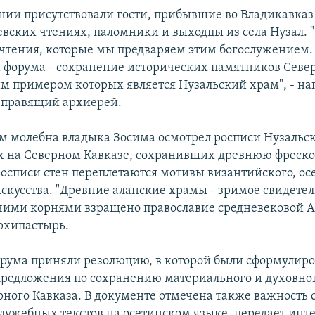
нии присутствовали гости, прибывшие во Владикавказ 
евских чтениях, паломники и выходцы из села Нузал. 
чтения, которые мы предваряем этим богослужением.
 форума - сохранение исторических памятников Севе
им примером которых является Нузальский храм", - н
 правящий архиерей.
м молебна владыка Зосима осмотрел росписи Нузальск
ех на Северном Кавказе, сохранивших древнюю фреск
росписи стен переплетаются мотивы византийского, ос
скусства. "Древние аланские храмы - зримое свидетель
ими корнями взращено православие средневековой Ал
рхипастырь.
рума приняли резолюцию, в которой были сформулир
редложения по сохранению материального и духовно
рного Кавказа. В документе отмечена также важность 
служебных текстов на осетинском языке, передает инт