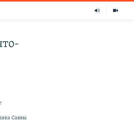
ято-
е
ника Саввы