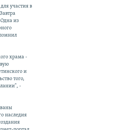
для участия в
"Завтра
 Одна из
рного
апомнил
ого храма -
овую
етинского и
ство того,
ании", -
ованы
го наследия
создания
ернет-портал