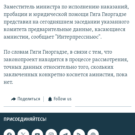
СПОРТ
БЛОГИ
АРХИВ РАДИОПРОГРАММЫ
Заместитель министра по исполнению наказаний,
пробации и юридической помощи Гига Гиоргадзе
МИР
ГОЛОСА
представил на сегодняшнем заседании указанного
ЧИТАЕМ ПРЕССУ
Все сайты РСЕ/РС
комитета предварительные данные, касающиеся
амнистии, сообщает "Интерпрессньюс".
По словам Гиги Гиоргадзе, в связи с тем, что
законопроект находится в процессе рассмотрения,
точных данных относительно того, скольких
заключенных конкретно коснется амнистия, пока
нет.
Поделиться
Follow us
ПРИСОЕДИНЯЙТЕСЬ!