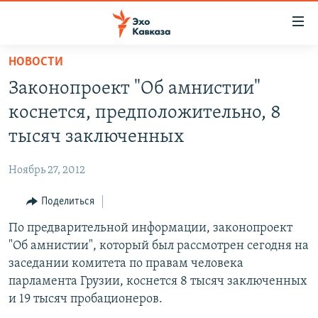
Accessibility
links
Вернуться
НОВОСТИ
к
НОВОСТИ
Законопроект "Об амнистии"
основному
ТБИЛИСИ
содержанию
коснется, предположительно, 8
СУХУМИ
Вернутся
тысяч заключенных
к
ЦХИНВАЛИ
главной
Ноябрь 27, 2012
ВЕСЬ КАВКАЗ
навигации
Вернутся
Поделиться
ТЕМЫ
СЕВЕРНЫЙ КАВКАЗ
к
По предварительной информации, законопроект
РУБРИКИ
АРМЕНИЯ
ПОЛИТИКА
поиску
"Об амнистии", который был рассмотрен сегодня на
МУЛЬТИМЕДИА
АЗЕРБАЙДЖАН
ЭКОНОМИКА
НЕКРУГЛЫЙ СТОЛ
заседании комитета по правам человека
АУДИО
парламента Грузии, коснется 8 тысяч заключенных
ОБЩЕСТВО
ГОСТЬ НЕДЕЛИ
ВИДЕО
и 19 тысяч пробационеров.
КУЛЬТУРА
ПОЗИЦИЯ
ФОТО
ПОДКАСТЫ
ПРИСОЕДИНЯЙТЕСЬ!