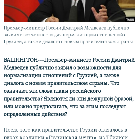
СПОРТ
БЛОГИ
АРХИВ РАДИОПРОГРАММЫ
МИР
ГОЛОСА
ЧИТАЕМ ПРЕССУ
Премьер-министр России Дмитрий Медведев публично
Все сайты РСЕ/РС
заявил о возможности для нормализации отношений с
Грузией, а также диалога с новым правительством страны
ВАШИНГТОН---Премьер-министр России Дмитрий
Медведев публично заявил о возможности для
нормализации отношений с Грузией, а также
диалога с новым правительством страны. Что
означают эти слова главы российского
правительства? Являются ли они дежурной фразой,
или можно предполагать, что за этим последуют
определенные действия?
После того как правительство Грузии оказалось в
руках коалиции «Грузинская мечта», из Тбилиси