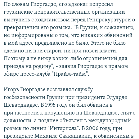
По словам Гиоргадзе, его адвокат попросил
СПОРТ
БЛОГИ
АРХИВ РАДИОПРОГРАММЫ
грузинские неправительственные организации
МИР
ГОЛОСА
выступить с ходатайством перед Генпрокуратурой о
прекращении его розыска. "В Грузии, к сожалению,
ЧИТАЕМ ПРЕССУ
Все сайты РСЕ/РС
не информированы о том, что никаких обвинений
в мой адрес предъявлено не было. Этого не было
сделано ни при старой, ни при новой власти.
Поэтому я не вижу каких-либо ограничений для
приезда на родину", - заявил Гиоргадзе в прямом
эфире пресс-клуба "Прайм-тайм".
Игорь Гиоргадзе возглавлял службу
госбезопасности Грузии при президенте Эдуарде
Шеварднадзе. В 1995 году он был обвинен в
причастности к покушению на Шеварднадзе, снят с
должности, а позднее объявлен в международный
розыск по линии "Интерпола". В 2006 году, при
президенте Михаиле Саакашвили, к обвинениям в