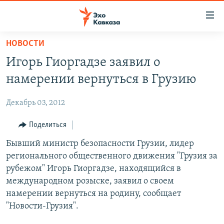
Accessibility
links
Вернуться
НОВОСТИ
к
НОВОСТИ
Игорь Гиоргадзе заявил о
основному
ТБИЛИСИ
содержанию
намерении вернуться в Грузию
СУХУМИ
Вернутся
к
Декабрь 03, 2012
ЦХИНВАЛИ
главной
ВЕСЬ КАВКАЗ
Поделиться
навигации
Вернутся
ТЕМЫ
Бывший министр безопасности Грузии, лидер
СЕВЕРНЫЙ КАВКАЗ
к
регионального общественного движения "Грузия за
РУБРИКИ
АРМЕНИЯ
ПОЛИТИКА
поиску
рубежом" Игорь Гиоргадзе, находящийся в
МУЛЬТИМЕДИА
АЗЕРБАЙДЖАН
ЭКОНОМИКА
НЕКРУГЛЫЙ СТОЛ
международном розыске, заявил о своем
намерении вернуться на родину, сообщает
АУДИО
ОБЩЕСТВО
ГОСТЬ НЕДЕЛИ
ВИДЕО
"Новости-Грузия".
КУЛЬТУРА
ПОЗИЦИЯ
ФОТО
ПОДКАСТЫ
ПРИСОЕДИНЯЙТЕСЬ!