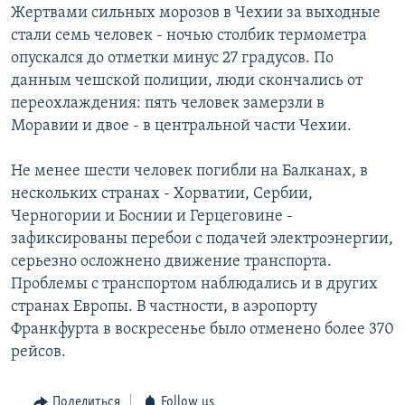
Жертвами сильных морозов в Чехии за выходные
СПОРТ
БЛОГИ
АРХИВ РАДИОПРОГРАММЫ
стали семь человек - ночью столбик термометра
МИР
ГОЛОСА
опускался до отметки минус 27 градусов. По
данным чешской полиции, люди скончались от
ЧИТАЕМ ПРЕССУ
Все сайты РСЕ/РС
переохлаждения: пять человек замерзли в
Моравии и двое - в центральной части Чехии.
Не менее шести человек погибли на Балканах, в
нескольких странах - Хорватии, Сербии,
Черногории и Боснии и Герцеговине -
зафиксированы перебои с подачей электроэнергии,
серьезно осложнено движение транспорта.
Проблемы с транспортом наблюдались и в других
странах Европы. В частности, в аэропорту
Франкфурта в воскресенье было отменено более 370
рейсов.
Поделиться
Follow us