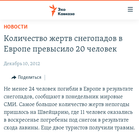
Accessibility
links
Вернуться
НОВОСТИ
к
НОВОСТИ
Количество жертв снегопадов в
основному
ТБИЛИСИ
содержанию
Европе превысило 20 человек
СУХУМИ
Вернутся
к
Декабрь 10, 2012
ЦХИНВАЛИ
главной
ВЕСЬ КАВКАЗ
Поделиться
навигации
Вернутся
ТЕМЫ
Не менее 24 человек погибли в Европе в результате
СЕВЕРНЫЙ КАВКАЗ
к
снегопадов, сообщают в понедельник мировые
РУБРИКИ
АРМЕНИЯ
ПОЛИТИКА
поиску
СМИ. Самое большое количество жертв непогоды
МУЛЬТИМЕДИА
АЗЕРБАЙДЖАН
ЭКОНОМИКА
НЕКРУГЛЫЙ СТОЛ
пришлось на Швейцарию, где 11 человек оказались
в воскресенье погребены под снегом в результате
АУДИО
ОБЩЕСТВО
ГОСТЬ НЕДЕЛИ
ВИДЕО
схода лавины. Еще двое туристов получили травмы.
КУЛЬТУРА
ПОЗИЦИЯ
ФОТО
ПОДКАСТЫ
ПРИСОЕДИНЯЙТЕСЬ!