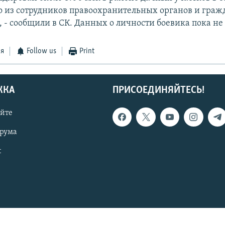
 из сотрудников правоохранительных органов и граж
, - сообщили в СК. Данных о личности боевика пока не
ся
Follow us
Print
ЖКА
ПРИСОЕДИНЯЙТЕСЬ!
айте
орума
t