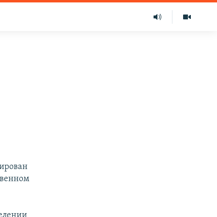
дирован
твенном
селении