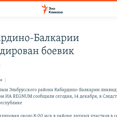
ардино-Балкарии
дирован боевик
2
ся
лым Эльбрусского района Кабардино-Балкарии ликви
том ИА REGNUM сообщили сегодня, 14 декабря, в Следс
республике
идирован около 8:00 мск в районе дачных участков в 