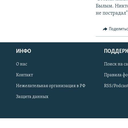
СПОРТ
БЛОГИ
АРХИВ РАДИОПРОГРАММЫ
Былым. Никто
МИР
ГОЛОСА
не пострадал"
ЧИТАЕМ ПРЕССУ
Поделить
ИНФО
ПОДДЕР
О нас
Поиск на с
Контакт
Правила ф
Нежелательная организация в РФ
RSS/Podcas
Защита данных
ПРИСОЕДИНЯЙТЕСЬ!