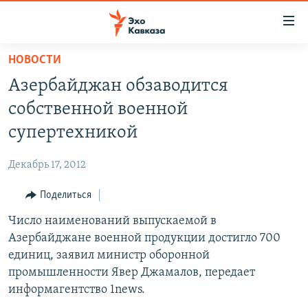
Accessibility
links
Вернуться
НОВОСТИ
к
НОВОСТИ
Азербайджан обзаводится
основному
ТБИЛИСИ
содержанию
собственной военной
СУХУМИ
Вернутся
супертехникой
к
ЦХИНВАЛИ
главной
Декабрь 17, 2012
ВЕСЬ КАВКАЗ
навигации
Вернутся
Поделиться
ТЕМЫ
СЕВЕРНЫЙ КАВКАЗ
к
Число наименований выпускаемой в
РУБРИКИ
АРМЕНИЯ
ПОЛИТИКА
поиску
Азербайджане военной продукции достигло 700
МУЛЬТИМЕДИА
АЗЕРБАЙДЖАН
ЭКОНОМИКА
НЕКРУГЛЫЙ СТОЛ
единиц, заявил министр оборонной
АУДИО
промышленности Явер Джамалов, передает
ОБЩЕСТВО
ГОСТЬ НЕДЕЛИ
ВИДЕО
информагентство 1news.
КУЛЬТУРА
ПОЗИЦИЯ
ФОТО
ПОДКАСТЫ
ПРИСОЕДИНЯЙТЕСЬ!