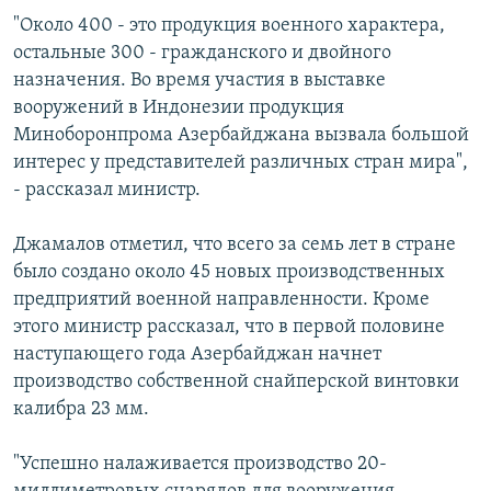
СПОРТ
БЛОГИ
АРХИВ РАДИОПРОГРАММЫ
"Около 400 - это продукция военного характера,
остальные 300 - гражданского и двойного
МИР
ГОЛОСА
назначения. Во время участия в выставке
ЧИТАЕМ ПРЕССУ
Все сайты РСЕ/РС
вооружений в Индонезии продукция
Миноборонпрома Азербайджана вызвала большой
интерес у представителей различных стран мира",
- рассказал министр.
Джамалов отметил, что всего за семь лет в стране
было создано около 45 новых производственных
предприятий военной направленности. Кроме
этого министр рассказал, что в первой половине
наступающего года Азербайджан начнет
производство собственной снайперской винтовки
калибра 23 мм.
"Успешно налаживается производство 20-