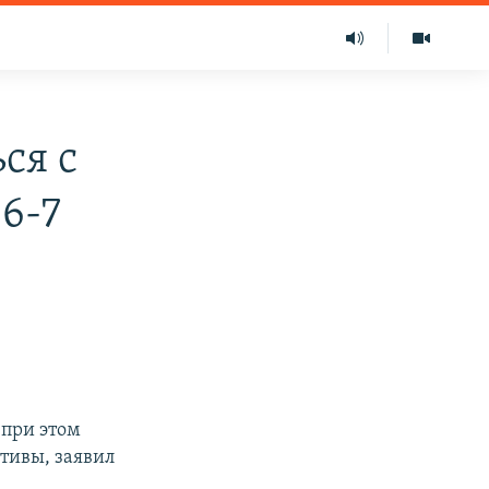
ся с
6-7
 при этом
тивы, заявил