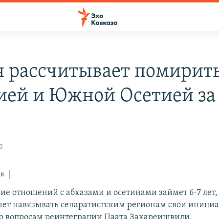
я рассчитывает помирить
ией и Южной Осетией за 
2
ся
ие отношений с абхазами и осетинами займет 6-7 лет,
анет навязывать сепаратистским регионам свои инициа
о вопросам реинтеграции Паата Закареишвили.