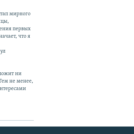
этап мирного
яцы,
чения первых
начает, что я
нул
дложит ни
Тем не менее,
интересами