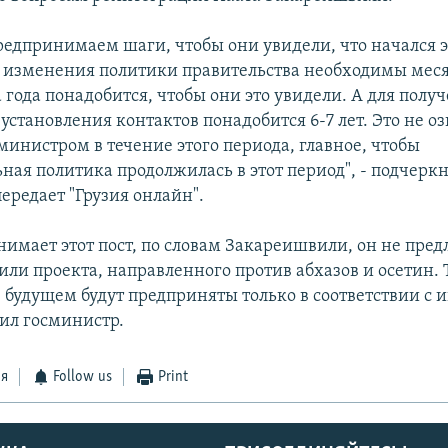
редпринимаем шаги, чтобы они увидели, что начался 
я изменения политики правительства необходимы мес
 года понадобится, чтобы они это увидели. А для полу
 установления контактов понадобится 6-7 лет. Это не оз
министром в течение этого периода, главное, чтобы
ная политика продолжилась в этот период", - подчерк
ередает "Грузия онлайн".
нимает этот пост, по словам Закареишвили, он не пре
или проекта, направленного против абхазов и осетин. 
 будущем будут предприняты только в соответствии с 
тил госминистр.
ся
Follow us
Print