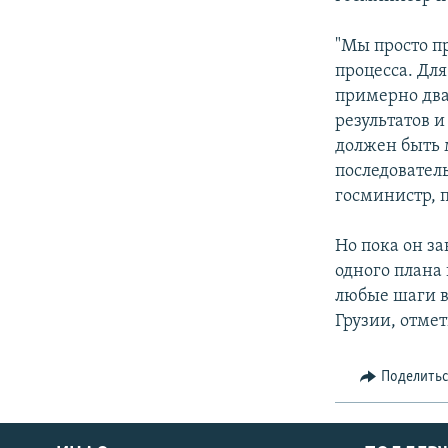
СПОРТ
БЛОГИ
АРХИВ РАДИОПРОГРАММЫ
МИР
ГОЛОСА
"Мы просто п
процесса. Дл
ЧИТАЕМ ПРЕССУ
примерно два
результатов и
должен быть 
последователь
госминистр, п
Но пока он за
одного плана 
любые шаги в
Грузии, отме
Поделить