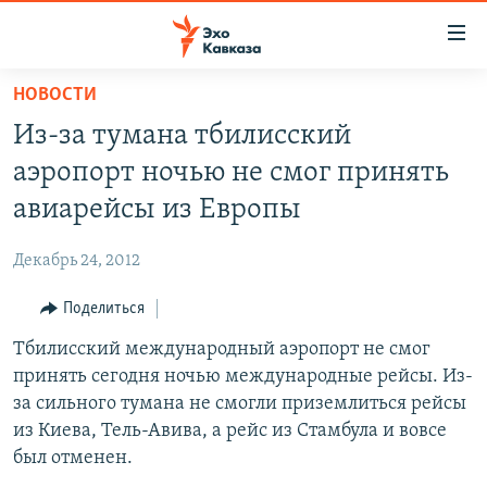
Accessibility
links
Вернуться
НОВОСТИ
к
НОВОСТИ
Из-за тумана тбилисский
основному
ТБИЛИСИ
содержанию
аэропорт ночью не смог принять
СУХУМИ
Вернутся
авиарейсы из Европы
к
ЦХИНВАЛИ
главной
Декабрь 24, 2012
ВЕСЬ КАВКАЗ
навигации
Вернутся
Поделиться
ТЕМЫ
СЕВЕРНЫЙ КАВКАЗ
к
Тбилисский международный аэропорт не смог
РУБРИКИ
АРМЕНИЯ
ПОЛИТИКА
поиску
принять сегодня ночью международные рейсы. Из-
МУЛЬТИМЕДИА
АЗЕРБАЙДЖАН
ЭКОНОМИКА
НЕКРУГЛЫЙ СТОЛ
за сильного тумана не смогли приземлиться рейсы
АУДИО
из Киева, Тель-Авива, а рейс из Стамбула и вовсе
ОБЩЕСТВО
ГОСТЬ НЕДЕЛИ
ВИДЕО
был отменен.
КУЛЬТУРА
ПОЗИЦИЯ
ФОТО
ПОДКАСТЫ
ПРИСОЕДИНЯЙТЕСЬ!