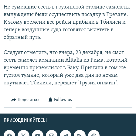
СПОРТ
БЛОГИ
АРХИВ РАДИОПРОГРАММЫ
Не сумевшие сесть в грузинской столице самолеты
вынуждены были осуществить посадку в Ереване.
МИР
ГОЛОСА
К этому времени все рейсы прибыли в Тбилиси и
ЧИТАЕМ ПРЕССУ
Все сайты РСЕ/РС
теперь воздушные суда готовятся вылететь в
обратный путь.
Следует отметить, что вчера, 23 декабря, не смог
сесть самолет компании Alitalia из Рима, который
временно приземлился в Баку. Причина в том же
густом тумане, который уже два дня по ночам
окутывает Тбилиси, передает "Грузия онлайн".
Поделиться
Follow us
ПРИСОЕДИНЯЙТЕСЬ!